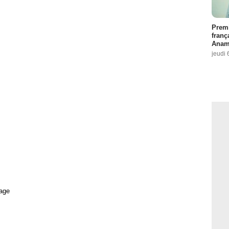
Premi
franç
Anama
jeudi 
age