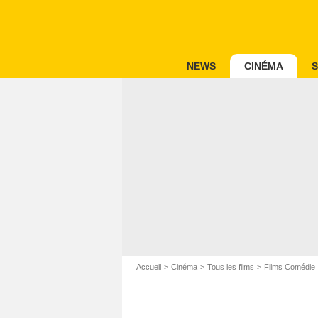
NEWS
CINÉMA
S
Accueil
Cinéma
Tous les films
Films Comédie