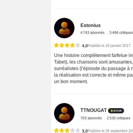
Estonius
4 743 abonnés
5 466 critique
4,0
Publiée le 26 janvier 2017
Une histoire complètement farfelue i
Tabet), les chansons sont amusantes,
surréalistes (l'épisode du passage à ni
la réalisation est correcte et même par
un bon moment.
TTNOUGAT
703 abonnés
2 530 critiques
3,0
Publiée le 26 septembre 2