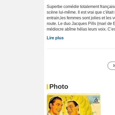
Superbe comédie totalement française
scène lui-même. Il est vrai que c'éta
entrain,les femmes sont jolies et les v
route. Le duo Jacques Pills (mari de 
médiocre abîme hélas leurs voix. C'est
Lire plus
3
Photo