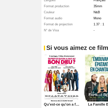
Langues
Français
Format production
35mm
Couleur
N&B
Format audio
Mono
Format de projection
1.37 : 1
N° de Visa
-
Si vous aimez ce film
Qu'est-ce qu'on a fait au Bon Dieu?
La Famille B