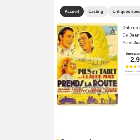
Accueil
Casting
Critiques spec
Date de 
De
Jean
Avec
Jac
Spectate
2,9
6 notes, 3 crit