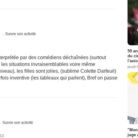
s
Suivre son activité
59 an
du ci
nterprétée par des comédiens déchaînées (surtout
l'avi
 les situations invraisemblables voire même
jeudi 
veau), les filles sont jolies, (sublime Colette Darfeuil)
fois inventive (les tableaux qui parlent), Bref on passe
Suivre son activité
"Mon 
juge 
010