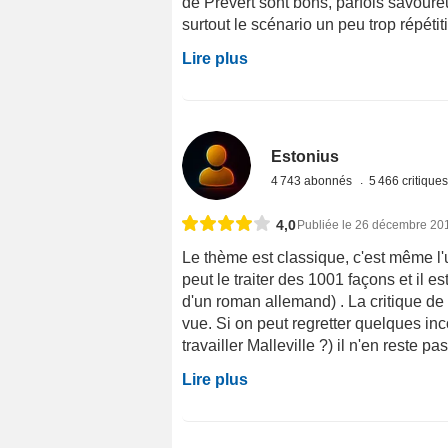
de Prévert sont bons, parfois savoureux
surtout le scénario un peu trop répétit
Lire plus
Estonius
4 743 abonnés
5 466 critique
4,0
Publiée le 26 décembre 20
Le thème est classique, c'est même l
peut le traiter des 1001 façons et il est
d'un roman allemand) . La critique de 
vue. Si on peut regretter quelques inco
travailler Malleville ?) il n'en reste pa
Lire plus