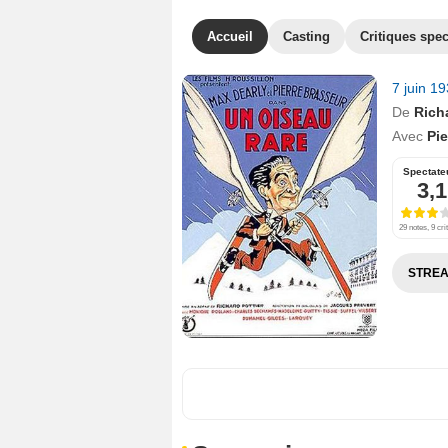
Accueil
Casting
Critiques spec
7 juin 1
De
Richa
Avec
Pie
Spectate
3,1
29 notes, 9 cri
STREA