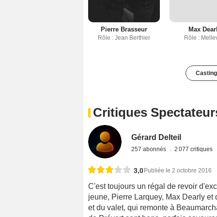
Pierre Brasseur
Max Dear
Rôle : Jean Berthier
Rôle : Mellev
Casting
Critiques Spectateur
Gérard Delteil
257 abonnés
2 077 critiques
3,0
Publiée le 2 octobre 2016
C'est toujours un régal de revoir d'e
jeune, Pierre Larquey, Max Dearly et 
et du valet, qui remonte à Beaumarcha