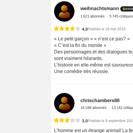
weihnachtsmann
1 621 abonnés
5 745 critique
4,0
Publiée le 29 mai 2018
« Le petit garçon » « n’est ce pas? »
« C’est la fin du monde »
Des personnages et des dialogues tru
sont vraiment hilarants.
L’histoire en elle-même est savoureuse
Une comédie très réussie.
chrischambers86
16 188 abonnés
13 142 criti
3,0
Publiée le 9 septembre 20
L'homme est un ètrange animal! La fe