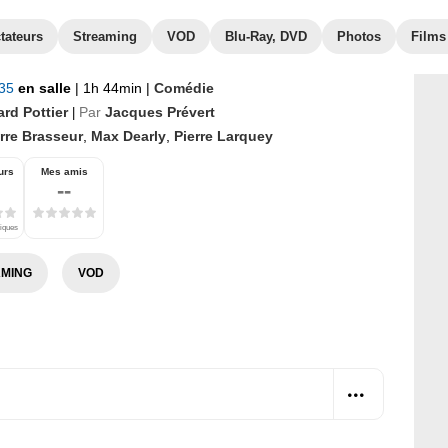
tateurs
Streaming
VOD
Blu-Ray, DVD
Photos
Films
935
en salle
|
1h 44min
|
Comédie
rd Pottier
Par
Jacques Prévert
|
rre Brasseur
,
Max Dearly
,
Pierre Larquey
urs
Mes amis
--
tiques
MING
VOD