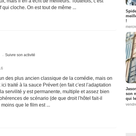
, mais il en a écrit de meilleurs. Toutefois, c'est
if qui cloche. On est tout de même ...
Spid
meill
!
mercr
s
Suivre son activité
16
'un des plus ancien classique de la comédie, mais on
 ici traité à la sauce Prévert (en fait c'est l'adaptation
Jason
la servilité y est permanente, multiple et assez bien
son n
hérences de scénario (de que droit l'hôtel fait-il
qui le
vendre
s moins que le film est ...