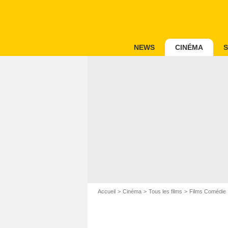
NEWS
CINÉMA
S
Accueil
Cinéma
Tous les films
Films Comédie