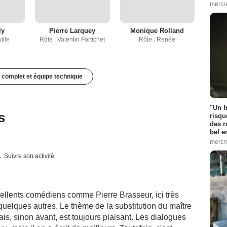
mercr
ly
Pierre Larquey
Monique Rolland
ille
Rôle : Valentin Fortichet
Rôle : Renée
 complet et équipe technique
"Un h
s
risqu
des r
bel 
mercr
Suivre son activité
xcellents comédiens comme Pierre Brasseur, ici très
quelques autres. Le thème de la substitution du maître
is, sinon avant, est toujours plaisant. Les dialogues