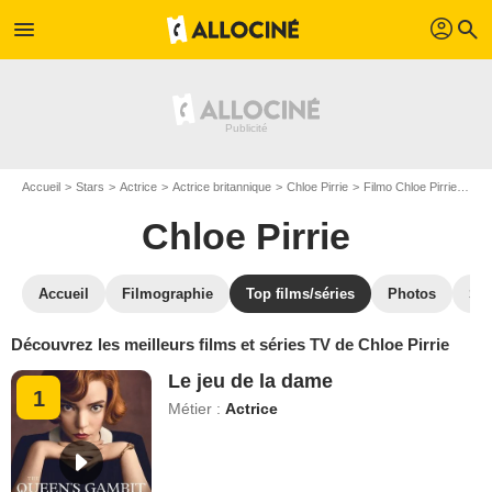
profil
menu
search
Accueil
Stars
Actrice
Actrice britannique
Chloe Pirrie
Filmo Chloe Pirrie
Top
Chloe Pirrie
Accueil
Filmographie
Top films/séries
Photos
St
Découvrez les meilleurs films et séries TV de Chloe Pirrie
Le jeu de la dame
1
Métier :
Actrice