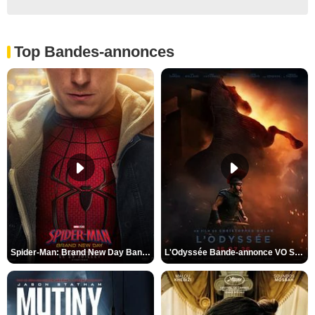
Top Bandes-annonces
Spider-Man: Brand New Day Bande-annonce VO STFR
L'Odyssée Bande-annonce VO STFR