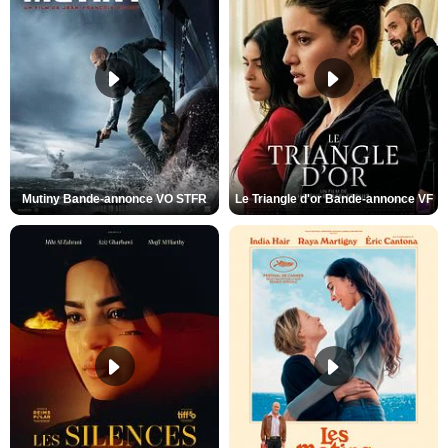
Mutiny Bande-annonce VO STFR
Le Triangle d'or Bande-annonce VF