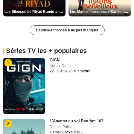
Les Silences de Riyad Bande-annonce VO STFR
Les Matins merveilleux Bande-annonce VF
Bandes-annonces à ne pas manquer
Séries TV les + populaires
GIGN
1
Action
,
Drame
22 juillet 2026 sur Netflix
L'Attentat du vol Pan Am 103
2
Drame
,
Policier
18 mai 2025 sur BBC