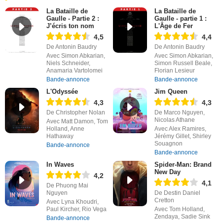
La Bataille de
La Bataille de
Gaulle - Partie 2 :
Gaulle - partie 1 :
J’écris ton nom
L'Âge de Fer
4,5
4,4
De Antonin Baudry
De Antonin Baudry
Avec Simon Abkarian,
Avec Simon Abkarian,
Niels Schneider,
Simon Russell Beale,
Anamaria Vartolomei
Florian Lesieur
Bande-annonce
Bande-annonce
L'Odyssée
Jim Queen
4,3
4,3
De Christopher Nolan
De Marco Nguyen,
Nicolas Athane
Avec Matt Damon, Tom
Holland, Anne
Avec Alex Ramires,
Hathaway
Jérémy Gillet, Shirley
Souagnon
Bande-annonce
Bande-annonce
In Waves
Spider-Man: Brand
New Day
4,2
4,1
De Phuong Mai
Nguyen
De Destin Daniel
Cretton
Avec Lyna Khoudri,
Paul Kircher, Rio Vega
Avec Tom Holland,
Zendaya, Sadie Sink
Bande-annonce