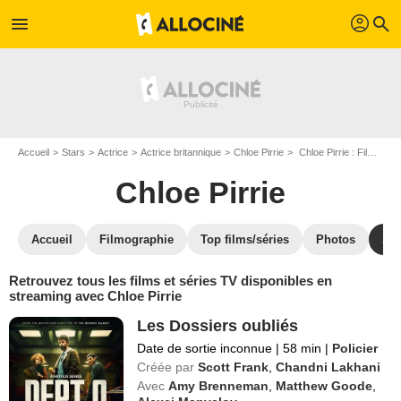
profil
menu
search
Accueil
Stars
Actrice
Actrice britannique
Chloe Pirrie
Chloe Pirrie : Films et séries online
Chloe Pirrie
Accueil
Filmographie
Top films/séries
Photos
St
Retrouvez tous les films et séries TV disponibles en
streaming avec Chloe Pirrie
Les Dossiers oubliés
Date de sortie inconnue
|
58 min
|
Policier
Créée par
Scott Frank
,
Chandni Lakhani
Avec
Amy Brenneman
,
Matthew Goode
,