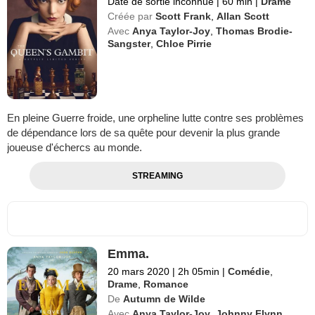
Date de sortie inconnue
|
60 min
|
Drame
Créée par
Scott Frank
,
Allan Scott
Avec
Anya Taylor-Joy
,
Thomas Brodie-
Sangster
,
Chloe Pirrie
En pleine Guerre froide, une orpheline lutte contre ses problèmes
de dépendance lors de sa quête pour devenir la plus grande
joueuse d'échercs au monde.
STREAMING
Emma.
20 mars 2020
|
2h 05min
|
Comédie
,
Drame
,
Romance
De
Autumn de Wilde
Avec
Anya Taylor-Joy
,
Johnny Flynn
,