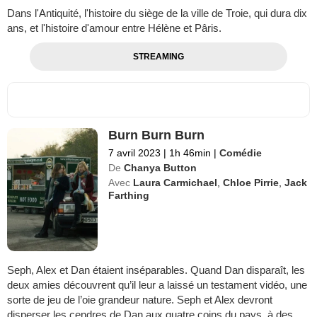
Dans l'Antiquité, l'histoire du siège de la ville de Troie, qui dura dix
ans, et l'histoire d'amour entre Hélène et Pâris.
STREAMING
Burn Burn Burn
7 avril 2023
|
1h 46min
|
Comédie
De
Chanya Button
Avec
Laura Carmichael
,
Chloe Pirrie
,
Jack
Farthing
Seph, Alex et Dan étaient inséparables. Quand Dan disparaît, les
deux amies découvrent qu’il leur a laissé un testament vidéo, une
sorte de jeu de l’oie grandeur nature. Seph et Alex devront
disperser les cendres de Dan aux quatre coins du pays, à des