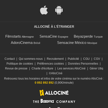
ALLOCINÉ À L'ÉTRANGER
Filmstarts
SensaCine
Beyazperde
Allemagne
Espagne
Turquie
AdoroCinema
Sensacine México
Brésil
Mexique
Contact
|
Qui sommes-nous
|
Recrutement
|
Publicité
|
CGU
|
CGV
|
Politique de cookies
|
Préférences cookies
|
Données Personnelles
|
Revue de presse
|
Charte d'écriture
|
Les services AlloCiné
|
Gérer Utiq
|
©AlloCiné
Retrouvez tous les horaires et infos de votre cinéma sur le numéro AlloCiné :
0 892 892 892
(0,90€/minute)