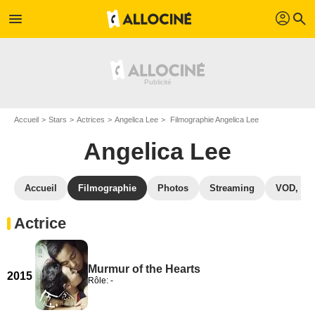
profil
menu
search
Accueil
Stars
Actrices
Angelica Lee
Filmographie Angelica Lee
Angelica Lee
Accueil
Filmographie
Photos
Streaming
VOD, DV
Actrice
Murmur of the Hearts
2015
Rôle: -