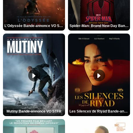
L'Odyssée Bande-annonce VO STFR
Spider-Man: Brand New Day Bande-annonce VO STFR
Mutiny Bande-annonce VO STFR
Les Silences de Riyad Bande-annonce VO STFR