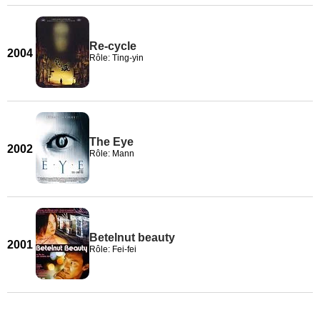
Re-cycle
2004
Rôle: Ting-yin
The Eye
2002
Rôle: Mann
Betelnut beauty
2001
Rôle: Fei-fei