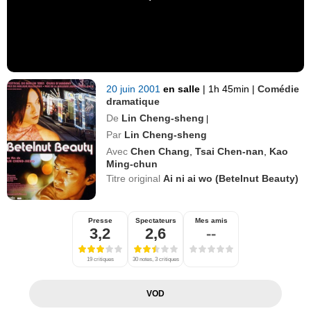
20 juin 2001
en salle
|
1h 45min
|
Comédie
dramatique
De
Lin Cheng-sheng
|
Par
Lin Cheng-sheng
Avec
Chen Chang
,
Tsai Chen-nan
,
Kao
Ming-chun
Titre original
Ai ni ai wo (Betelnut Beauty)
Presse
Spectateurs
Mes amis
3,2
2,6
--
19 critiques
30 notes, 3 critiques
VOD