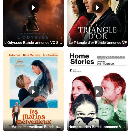
L'Odyssée Bande-annonce VO STFR
Le Triangle d'or Bande-annonce VF
Les Matins merveilleux Bande-annonce VF
Home stories Bande-annonce VO STFR