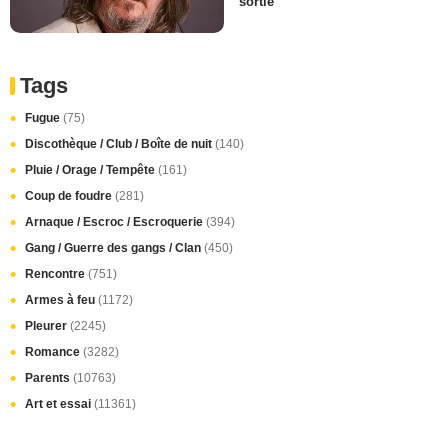
sortie
Tags
Fugue
(75)
Discothèque / Club / Boîte de nuit
(140)
Pluie / Orage / Tempête
(161)
Coup de foudre
(281)
Arnaque / Escroc / Escroquerie
(394)
Gang / Guerre des gangs / Clan
(450)
Rencontre
(751)
Armes à feu
(1172)
Pleurer
(2245)
Romance
(3282)
Parents
(10763)
Art et essai
(11361)