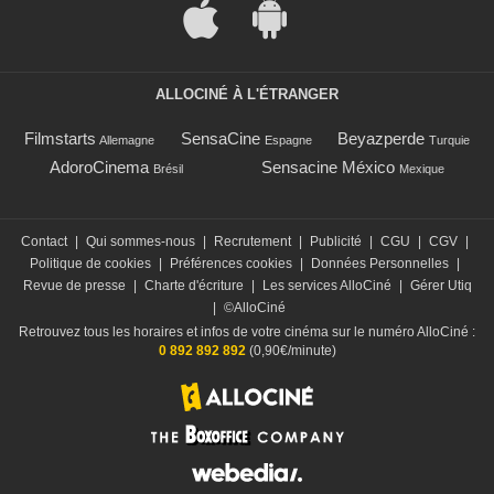
ALLOCINÉ À L'ÉTRANGER
Filmstarts
SensaCine
Beyazperde
Allemagne
Espagne
Turquie
AdoroCinema
Sensacine México
Brésil
Mexique
Contact
|
Qui sommes-nous
|
Recrutement
|
Publicité
|
CGU
|
CGV
|
Politique de cookies
|
Préférences cookies
|
Données Personnelles
|
Revue de presse
|
Charte d'écriture
|
Les services AlloCiné
|
Gérer Utiq
|
©AlloCiné
Retrouvez tous les horaires et infos de votre cinéma sur le numéro AlloCiné :
0 892 892 892
(0,90€/minute)