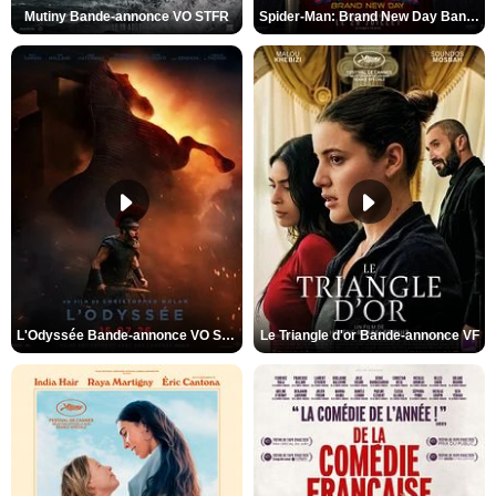
Mutiny Bande-annonce VO STFR
Spider-Man: Brand New Day Bande-annonce VO STFR
L'Odyssée Bande-annonce VO STFR
Le Triangle d'or Bande-annonce VF