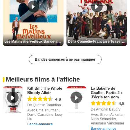
Les Matins merveilleux Bande-annonce VF
De la Comédie-Française Teaser VF
Bandes-annonces à ne pas manquer
Meilleurs films à l'affiche
Kill Bill: The Whole
La Bataille de
Bloody Affair
Gaulle - Partie 2 :
J’écris ton nom
4,6
4,5
De Quentin Tarantino
De Antonin Baudry
Avec Uma Thurman,
David Carradine, Lucy
Avec Simon Abkarian,
Liu
Niels Schneider,
Anamaria Vartolomei
Bande-annonce
Bande-annonce