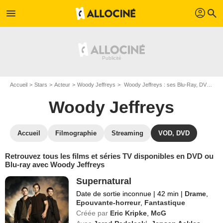
profil
menu
search
Accueil
Stars
Acteur
Woody Jeffreys
Woody Jeffreys : ses Blu-Ray, DVD, VOD, SVOD
Woody Jeffreys
Accueil
Filmographie
Streaming
VOD, DVD
Retrouvez tous les films et séries TV disponibles en DVD ou
Blu-ray avec Woody Jeffreys
Supernatural
Date de sortie inconnue
|
42 min
|
Drame
,
Epouvante-horreur
,
Fantastique
Créée par
Eric Kripke
,
McG