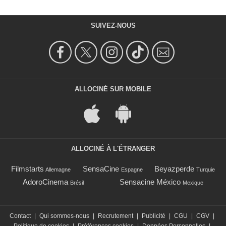
SUIVEZ-NOUS
ALLOCINÉ SUR MOBILE
ALLOCINÉ À L'ÉTRANGER
Filmstarts
SensaCine
Beyazperde
Allemagne
Espagne
Turquie
AdoroCinema
Sensacine México
Brésil
Mexique
Contact
|
Qui sommes-nous
|
Recrutement
|
Publicité
|
CGU
|
CGV
|