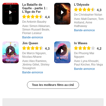
La Bataille de
L'Odyssée
Gaulle - partie 1 :
4,3
L'Âge de Fer
De Christopher Nolan
4,4
Avec Matt Damon, Tom
De Antonin Baudry
Holland, Anne
Avec Simon Abkarian,
Hathaway
Simon Russell Beale,
Bande-annonce
Florian Lesieur
Bande-annonce
Jim Queen
In Waves
4,3
4,2
De Marco Nguyen,
De Phuong Mai
Nicolas Athane
Nguyen
Avec Alex Ramires,
Avec Lyna Khoudri,
Jérémy Gillet, Shirley
Paul Kircher, Rio Vega
Souagnon
Bande-annonce
Bande-annonce
Tous les meilleurs films au ciné