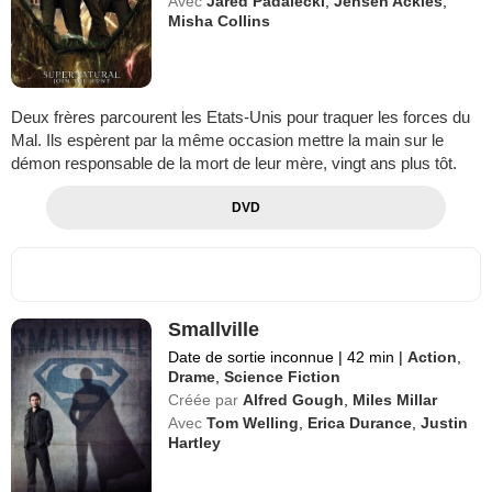
Avec
Jared Padalecki
,
Jensen Ackles
,
Misha Collins
Deux frères parcourent les Etats-Unis pour traquer les forces du
Mal. Ils espèrent par la même occasion mettre la main sur le
démon responsable de la mort de leur mère, vingt ans plus tôt.
DVD
Smallville
Date de sortie inconnue
|
42 min
|
Action
,
Drame
,
Science Fiction
Créée par
Alfred Gough
,
Miles Millar
Avec
Tom Welling
,
Erica Durance
,
Justin
Hartley