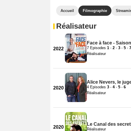
Accueil
Filmographie
Streami
Réalisateur
Face à face - Saison
7 Episodes
1
-
2
-
3
-
5
-
2022
Réalisateur
Alice Nevers, le ju
4 Episodes
3
-
4
-
5
-
6
2020
Réalisateur
Le Canal des secre
2020
Réalisateur