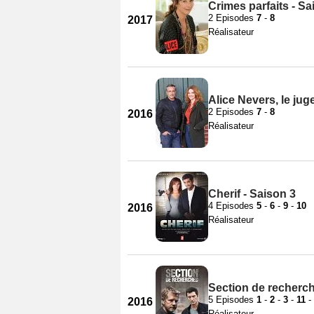
Crimes parfaits - Sa
2 Episodes
7
-
8
2017
Réalisateur
Alice Nevers, le ju
2 Episodes
7
-
8
2016
Réalisateur
Cherif - Saison 3
4 Episodes
5
-
6
-
9
-
10
2016
Réalisateur
Section de recherch
5 Episodes
1
-
2
-
3
-
11
-
2016
Réalisateur