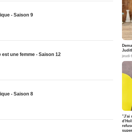
fique - Saison 9
Demai
Judit
ge est une femme - Saison 12
jeudi 
fique - Saison 8
"J'ai
d'Hol
refus
super