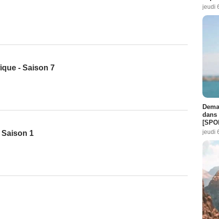
jeudi 
fique - Saison 7
Demai
dans 
[SPO
jeudi 
 Saison 1