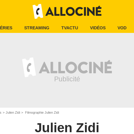
ÉRIES
STREAMING
TVACTU
VIDÉOS
VOD
is
Julien Zidi
Filmographie Julien Zidi
Julien Zidi