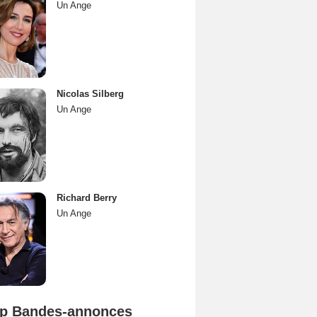
Un Ange
Nicolas Silberg
Un Ange
Richard Berry
Un Ange
p Bandes-annonces
Spider-Man: Brand New Day Bande-annonce VO STFR
L'Odyssée Bande-annonce VO STFR
Mutiny Bande-annonce VO STFR