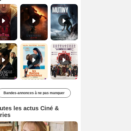
Le Triangle d'or Bande-annonce VF
Les Matins merveilleux Bande-annonce VF
De la Comédie-Française Teaser VF
Bandes-annonces à ne pas manquer
utes les actus Ciné &
ries