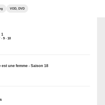
ng
VOD, DVD
 1
7
-
9
-
10
ge est une femme - Saison 18
ts