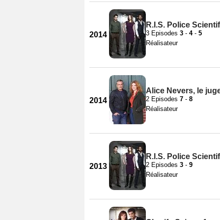
R.I.S. Police Scienti
3 Episodes
3
-
4
-
5
2014
Réalisateur
Alice Nevers, le ju
2 Episodes
7
-
8
2014
Réalisateur
R.I.S. Police Scienti
2 Episodes
3
-
9
2013
Réalisateur