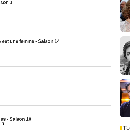
ison 1
ge est une femme - Saison 14
es - Saison 10
13
To