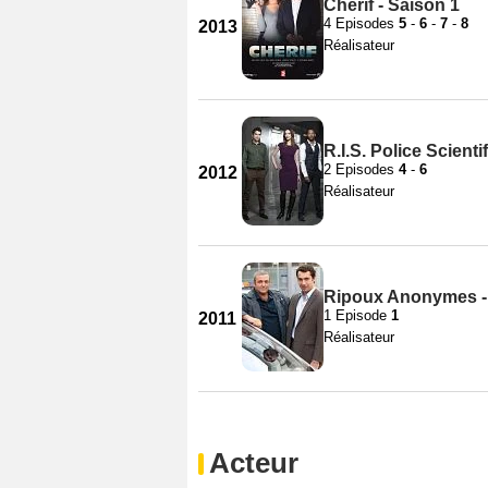
Cherif - Saison 1
4 Episodes
5
-
6
-
7
-
8
2013
Réalisateur
R.I.S. Police Scienti
2 Episodes
4
-
6
2012
Réalisateur
Ripoux Anonymes -
1 Episode
1
2011
Réalisateur
Acteur