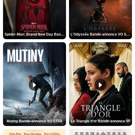
Spider-Man: Brand New Day Bande-annonce VO STFR
L'Odyssée Bande-annonce VO STFR
Mutiny Bande-annonce VO STFR
Le Triangle d'or Bande-annonce VF