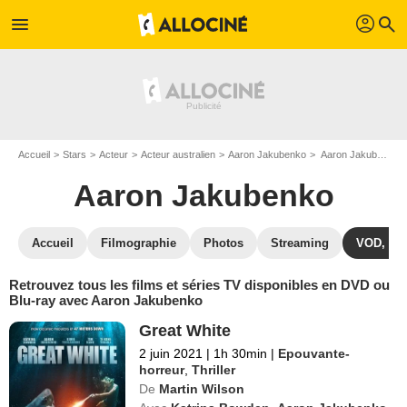
profil
menu
search
Accueil
Stars
Acteur
Acteur australien
Aaron Jakubenko
Aaron Jakubenko : ses Blu-Ray, DVD, VOD, SVOD
Aaron Jakubenko
Accueil
Filmographie
Photos
Streaming
VOD, DV
Retrouvez tous les films et séries TV disponibles en DVD ou
Blu-ray avec Aaron Jakubenko
Great White
2 juin 2021
|
1h 30min
|
Epouvante-
horreur
,
Thriller
De
Martin Wilson