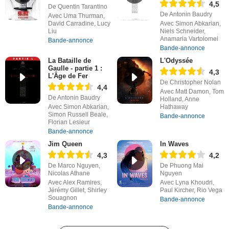
4,5
De Quentin Tarantino
De Antonin Baudry
Avec Uma Thurman,
David Carradine, Lucy
Avec Simon Abkarian,
Liu
Niels Schneider,
Anamaria Vartolomei
Bande-annonce
Bande-annonce
La Bataille de
L'Odyssée
Gaulle - partie 1 :
4,3
L'Âge de Fer
De Christopher Nolan
4,4
Avec Matt Damon, Tom
De Antonin Baudry
Holland, Anne
Avec Simon Abkarian,
Hathaway
Simon Russell Beale,
Bande-annonce
Florian Lesieur
Bande-annonce
Jim Queen
In Waves
4,3
4,2
De Marco Nguyen,
De Phuong Mai
Nicolas Athane
Nguyen
Avec Alex Ramires,
Avec Lyna Khoudri,
Jérémy Gillet, Shirley
Paul Kircher, Rio Vega
Souagnon
Bande-annonce
Bande-annonce