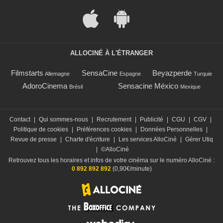
ALLOCINÉ À L'ÉTRANGER
Filmstarts
SensaCine
Beyazperde
Allemagne
Espagne
Turquie
AdoroCinema
Sensacine México
Brésil
Mexique
Contact
|
Qui sommes-nous
|
Recrutement
|
Publicité
|
CGU
|
CGV
|
Politique de cookies
|
Préférences cookies
|
Données Personnelles
|
Revue de presse
|
Charte d'écriture
|
Les services AlloCiné
|
Gérer Utiq
|
©AlloCiné
Retrouvez tous les horaires et infos de votre cinéma sur le numéro AlloCiné :
0 892 892 892
(0,90€/minute)