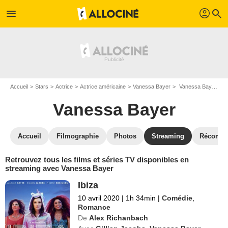
profil
menu
search
Accueil
Stars
Actrice
Actrice américaine
Vanessa Bayer
Vanessa Bayer : Films et séries online
Vanessa Bayer
Accueil
Filmographie
Photos
Streaming
Récompe
Retrouvez tous les films et séries TV disponibles en
streaming avec Vanessa Bayer
Ibiza
10 avril 2020
|
1h 34min
|
Comédie
,
Romance
De
Alex Richanbach