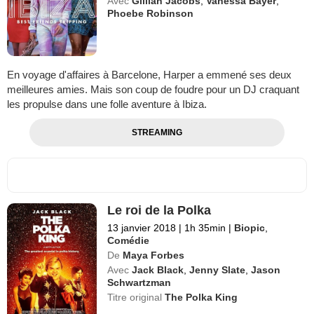
Avec
Gillian Jacobs
,
Vanessa Bayer
,
Phoebe Robinson
En voyage d'affaires à Barcelone, Harper a emmené ses deux
meilleures amies. Mais son coup de foudre pour un DJ craquant
les propulse dans une folle aventure à Ibiza.
STREAMING
Le roi de la Polka
13 janvier 2018
|
1h 35min
|
Biopic
,
Comédie
De
Maya Forbes
Avec
Jack Black
,
Jenny Slate
,
Jason
Schwartzman
Titre original
The Polka King