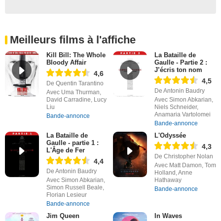
Meilleurs films à l'affiche
Kill Bill: The Whole
La Bataille de
Bloody Affair
Gaulle - Partie 2 :
J’écris ton nom
4,6
4,5
De Quentin Tarantino
De Antonin Baudry
Avec Uma Thurman,
David Carradine, Lucy
Avec Simon Abkarian,
Liu
Niels Schneider,
Anamaria Vartolomei
Bande-annonce
Bande-annonce
La Bataille de
L'Odyssée
Gaulle - partie 1 :
4,3
L'Âge de Fer
De Christopher Nolan
4,4
Avec Matt Damon, Tom
De Antonin Baudry
Holland, Anne
Avec Simon Abkarian,
Hathaway
Simon Russell Beale,
Bande-annonce
Florian Lesieur
Bande-annonce
Jim Queen
In Waves