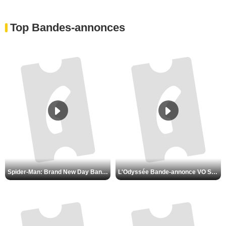
Top Bandes-annonces
Spider-Man: Brand New Day Bande-annonce VO STFR
L'Odyssée Bande-annonce VO STFR