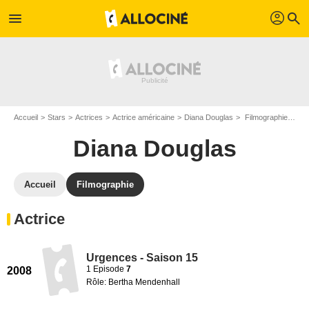
profil
menu
search
Accueil
Stars
Actrices
Actrice américaine
Diana Douglas
Filmographie Diana Douglas
Diana Douglas
Accueil
Filmographie
Actrice
Urgences - Saison 15
1 Episode
7
2008
Rôle: Bertha Mendenhall