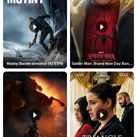
Mutiny Bande-annonce VO STFR
Spider-Man: Brand New Day Bande-annonce VO STFR