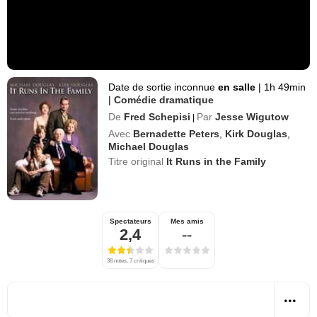
Date de sortie inconnue
en salle
|
1h 49min
|
Comédie dramatique
De
Fred Schepisi
Par
Jesse Wigutow
|
Avec
Bernadette Peters
,
Kirk Douglas
,
Michael Douglas
Titre original
It Runs in the Family
Spectateurs
Mes amis
2,4
--
38 notes, 7 critiques