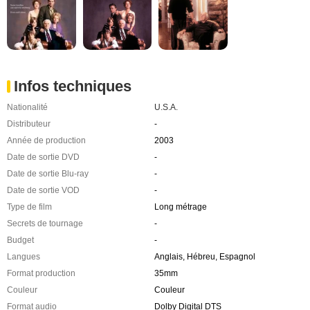
Infos techniques
Nationalité
U.S.A.
Distributeur
-
Année de production
2003
Date de sortie DVD
-
Date de sortie Blu-ray
-
Date de sortie VOD
-
Type de film
Long métrage
Secrets de tournage
-
Budget
-
Langues
Anglais, Hébreu, Espagnol
Format production
35mm
Couleur
Couleur
Format audio
Dolby Digital DTS