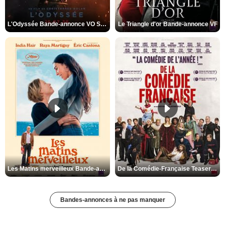
L'Odyssée Bande-annonce VO STFR
Le Triangle d'or Bande-annonce VF
Les Matins merveilleux Bande-annonce VF
De la Comédie-Française Teaser VF
Bandes-annonces à ne pas manquer