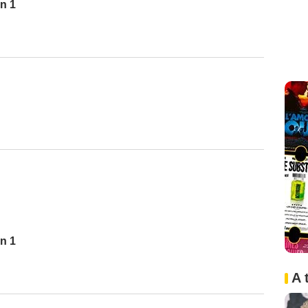
n 1
n 1
A 