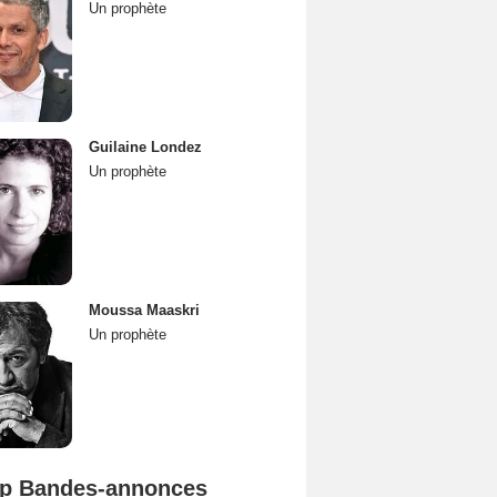
Un prophète
Guilaine Londez
Un prophète
Moussa Maaskri
Un prophète
p Bandes-annonces
Mutiny Bande-annonce VO STFR
Spider-Man: Brand New Day Bande-annonce VO STFR
L'Odyssée Bande-annonce VO STFR