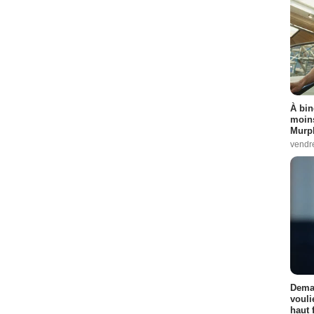
À bin
moins
Murph
vendr
Demai
vouli
haut 