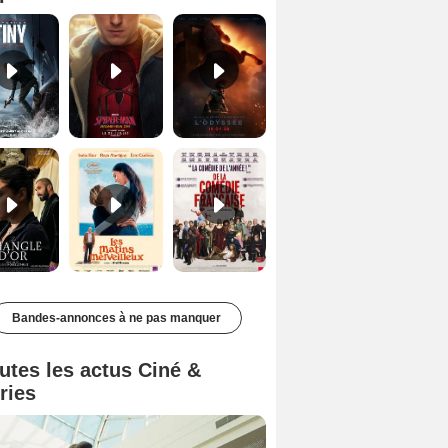
Le Triangle d'or Bande-annonce VF
Les Matins merveilleux Bande-annonce VF
De la Comédie-Française Teaser VF
Bandes-annonces à ne pas manquer
utes les actus Ciné &
ries