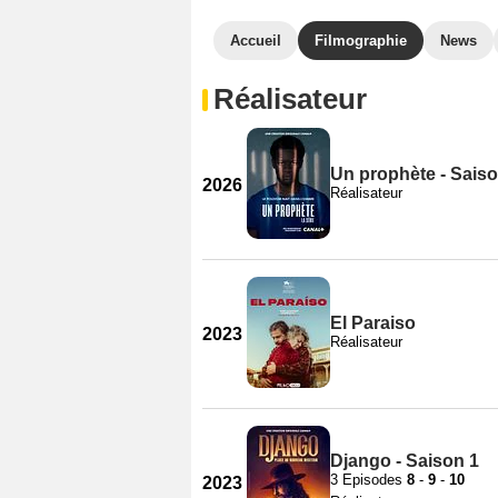
Accueil
Filmographie
News
Réalisateur
Un prophète - Saiso
2026
Réalisateur
El Paraiso
2023
Réalisateur
Django - Saison 1
3 Episodes
8
-
9
-
10
2023