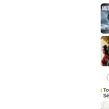
To
Sé