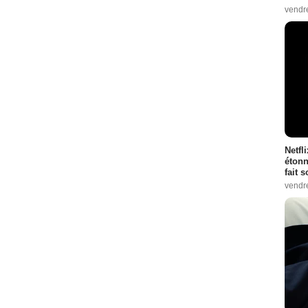
vendr
Netfl
étonn
fait 
vendr