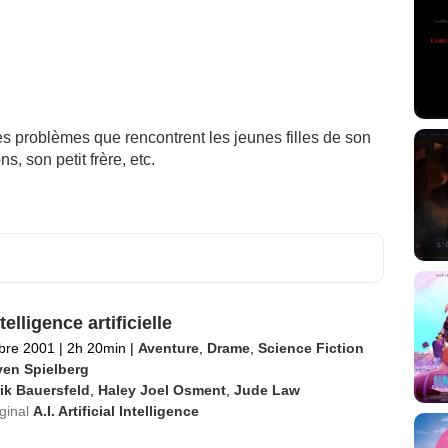
les problèmes que rencontrent les jeunes filles de son
s, son petit frère, etc.
ntelligence artificielle
bre 2001
|
2h 20min
|
Aventure
,
Drame
,
Science Fiction
ven Spielberg
ik Bauersfeld
,
Haley Joel Osment
,
Jude Law
iginal
A.I. Artificial Intelligence