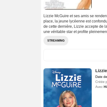
Lizzie McGuire et ses amis se rendent
place, la jeune lycéenne est confondu
de cette dernière, Lizzie accepte de l
une véritable star et profite pleinement
STREAMING
Lizzi
Date de
Créée 
Avec
Hi