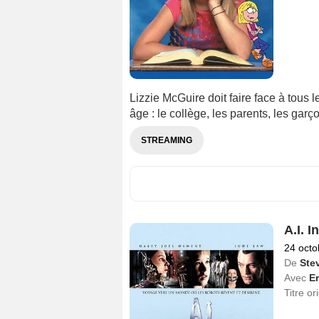
Lizzie McGuire doit faire face à tous 
âge : le collège, les parents, les garçon
STREAMING
A.I. I
24 octo
De
Ste
Avec
Er
Titre or