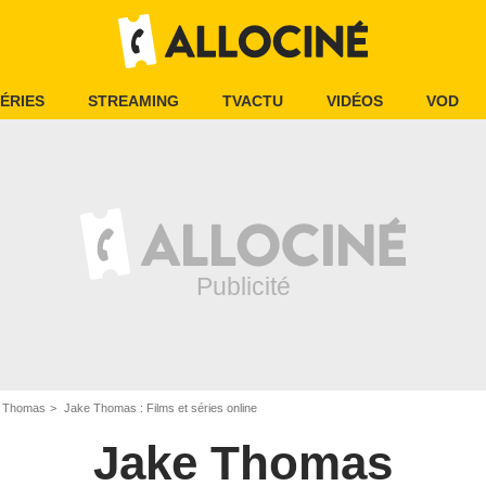
ÉRIES
STREAMING
TVACTU
VIDÉOS
VOD
 Thomas
Jake Thomas : Films et séries online
Jake Thomas