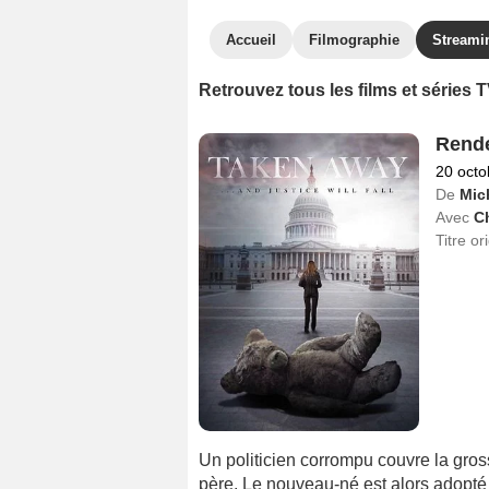
Accueil
Filmographie
Streami
Retrouvez tous les films et séries
Rend
20 octo
De
Mich
Avec
Ch
Titre or
Un politicien corrompu couvre la gross
père. Le nouveau-né est alors adopté 