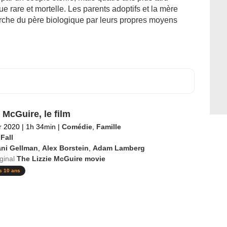
ue rare et mortelle. Les parents adoptifs et la mère
erche du père biologique par leurs propres moyens
 McGuire, le film
er 2020
|
1h 34min
|
Comédie
,
Famille
Fall
ani Gellman
,
Alex Borstein
,
Adam Lamberg
iginal
The Lizzie McGuire movie
s 10 ans