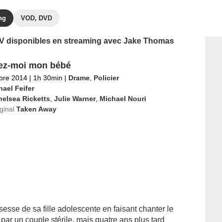
ng
VOD, DVD
 TV disponibles en streaming avec Jake Thomas
ez-moi mon bébé
bre 2014
|
1h 30min
|
Drame
,
Policier
ael Feifer
elsea Ricketts
,
Julie Warner
,
Michael Nouri
iginal
Taken Away
esse de sa fille adolescente en faisant chanter le
par un couple stérile, mais quatre ans plus tard