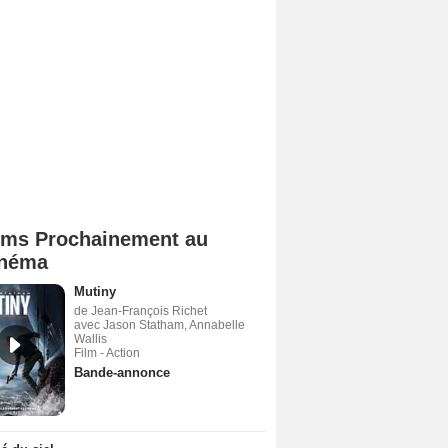
lms Prochainement au
néma
Mutiny
de Jean-François Richet
avec Jason Statham, Annabelle
Wallis
Film - Action
Bande-annonce