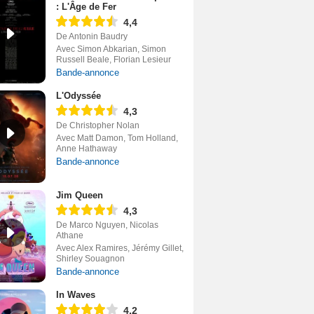
: L'Âge de Fer
4,4
De Antonin Baudry
Avec Simon Abkarian, Simon
Russell Beale, Florian Lesieur
Bande-annonce
L'Odyssée
4,3
De Christopher Nolan
Avec Matt Damon, Tom Holland,
Anne Hathaway
Bande-annonce
Jim Queen
4,3
De Marco Nguyen, Nicolas
Athane
Avec Alex Ramires, Jérémy Gillet,
Shirley Souagnon
Bande-annonce
In Waves
4,2