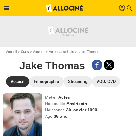
profil
menu
search
Accueil
Stars
Acteurs
Acteur américain
Jake Thomas
Jake Thomas
Accueil
Filmographie
Streaming
VOD, DVD
Métier
Acteur
Nationalité
Américain
Naissance
30 janvier 1990
Age
36
ans