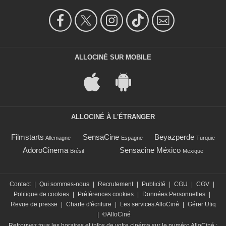
ALLOCINÉ SUR MOBILE
ALLOCINÉ À L'ÉTRANGER
Filmstarts
SensaCine
Beyazperde
Allemagne
Espagne
Turquie
AdoroCinema
Sensacine México
Brésil
Mexique
Contact
|
Qui sommes-nous
|
Recrutement
|
Publicité
|
CGU
|
CGV
|
Politique de cookies
|
Préférences cookies
|
Données Personnelles
|
Revue de presse
|
Charte d'écriture
|
Les services AlloCiné
|
Gérer Utiq
|
©AlloCiné
Retrouvez tous les horaires et infos de votre cinéma sur le numéro AlloCiné :