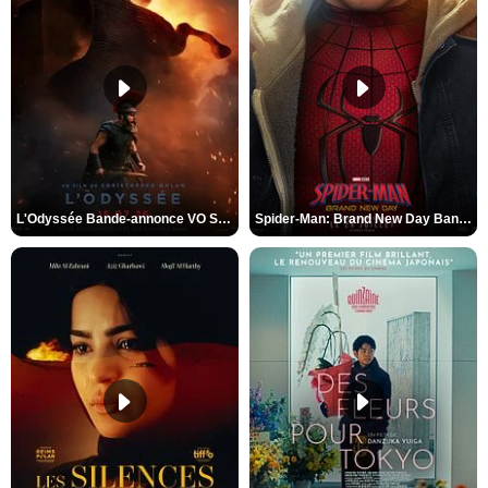
L'Odyssée Bande-annonce VO STFR
Spider-Man: Brand New Day Bande-annonce VO STFR