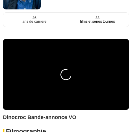
26
33
ans de carrière
films et séries tournés
Dinocroc Bande-annonce VO
Filmographie