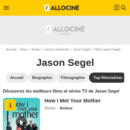
profil
menu
search
Accueil
Stars
Acteur
Acteur américain
Jason Segel
Filmo Jason Segel
Top
Jason Segel
Accueil
Biographie
Filmographie
Top films/séries
Découvrez les meilleurs films et séries TV de Jason Segel
How I Met Your Mother
1
Métier :
Acteur