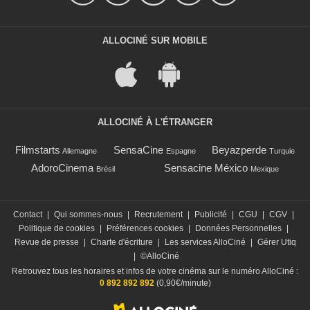
ALLOCINÉ SUR MOBILE
ALLOCINÉ À L'ÉTRANGER
Filmstarts
SensaCine
Beyazperde
Allemagne
Espagne
Turquie
AdoroCinema
Sensacine México
Brésil
Mexique
Contact
|
Qui sommes-nous
|
Recrutement
|
Publicité
|
CGU
|
CGV
|
Politique de cookies
|
Préférences cookies
|
Données Personnelles
|
Revue de presse
|
Charte d'écriture
|
Les services AlloCiné
|
Gérer Utiq
|
©AlloCiné
Retrouvez tous les horaires et infos de votre cinéma sur le numéro AlloCiné :
0 892 892 892
(0,90€/minute)