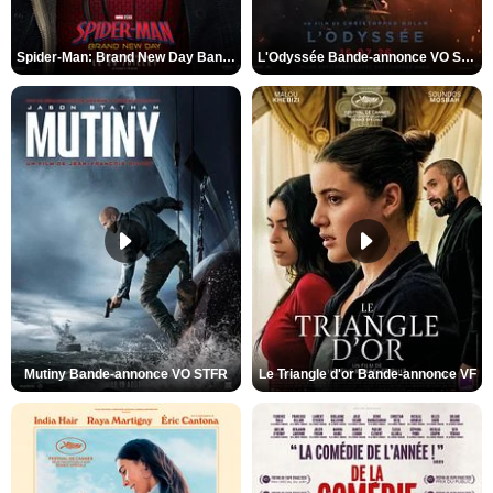
Spider-Man: Brand New Day Bande-annonce VO STFR
L'Odyssée Bande-annonce VO STFR
Mutiny Bande-annonce VO STFR
Le Triangle d'or Bande-annonce VF