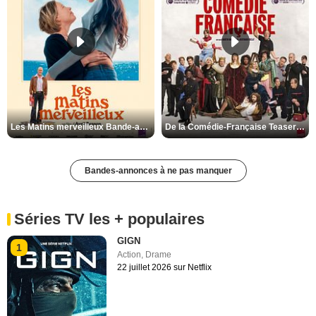
Les Matins merveilleux Bande-annonce VF
De la Comédie-Française Teaser VF
Bandes-annonces à ne pas manquer
Séries TV les + populaires
GIGN
1
Action
,
Drame
22 juillet 2026 sur Netflix