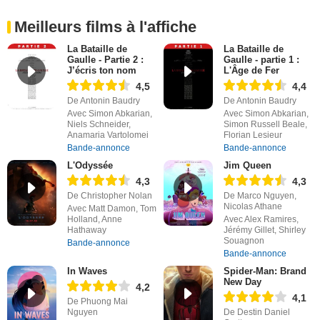
Meilleurs films à l'affiche
La Bataille de
La Bataille de
Gaulle - Partie 2 :
Gaulle - partie 1 :
J’écris ton nom
L'Âge de Fer
4,5
4,4
De Antonin Baudry
De Antonin Baudry
Avec Simon Abkarian,
Avec Simon Abkarian,
Niels Schneider,
Simon Russell Beale,
Anamaria Vartolomei
Florian Lesieur
Bande-annonce
Bande-annonce
L'Odyssée
Jim Queen
4,3
4,3
De Christopher Nolan
De Marco Nguyen,
Nicolas Athane
Avec Matt Damon, Tom
Holland, Anne
Avec Alex Ramires,
Hathaway
Jérémy Gillet, Shirley
Souagnon
Bande-annonce
Bande-annonce
In Waves
Spider-Man: Brand
New Day
4,2
4,1
De Phuong Mai
Nguyen
De Destin Daniel