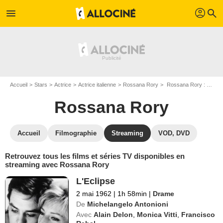
profil
menu
search
Accueil
Stars
Actrice
Actrice italienne
Rossana Rory
Rossana Rory : Films et séries online
Rossana Rory
Accueil
Filmographie
Streaming
VOD, DVD
Retrouvez tous les films et séries TV disponibles en
streaming avec Rossana Rory
L'Eclipse
2 mai 1962
|
1h 58min
|
Drame
De
Michelangelo Antonioni
Avec
Alain Delon
,
Monica Vitti
,
Francisco