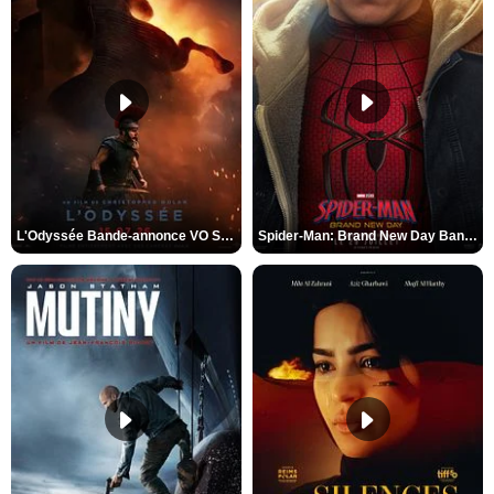
L'Odyssée Bande-annonce VO STFR
Spider-Man: Brand New Day Bande-annonce VO STFR