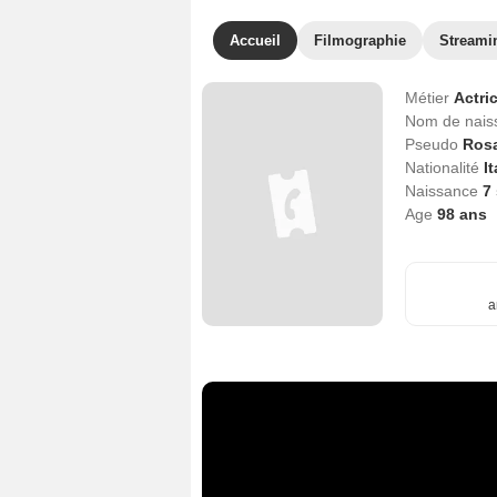
Accueil
Filmographie
Streami
Métier
Actri
Nom de nai
Pseudo
Ros
Nationalité
I
Naissance
7
Age
98
ans
a