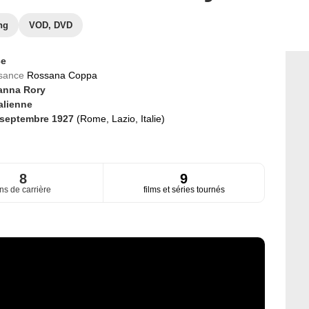
ng
VOD, DVD
ce
ssance
Rossana Coppa
anna Rory
talienne
 septembre 1927
(Rome, Lazio, Italie)
8
9
ns de carrière
films et séries tournés