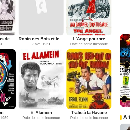
Le Rendez-vous de septembre
Robin des Bois et les pirates
L'Ange pourpre
03
7 avril 1961
Date de sortie inconnue
on
El Alamein
Trafic à la Havane
A 
 1959
Date de sortie inconnue
Date de sortie inconnue