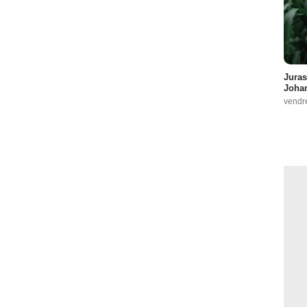
Juras
Johan
vendr