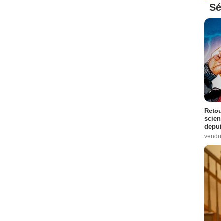
Sé
Retou
scien
depui
vendr