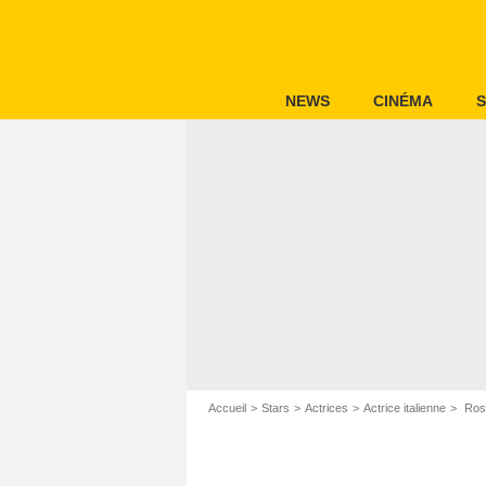
NEWS
CINÉMA
S
Accueil
Stars
Actrices
Actrice italienne
Ross