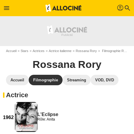
profil
menu
search
Accueil
Stars
Actrices
Actrice italienne
Rossana Rory
Filmographie Rossana Rory
Rossana Rory
Accueil
Filmographie
Streaming
VOD, DVD
Actrice
L'Eclipse
1962
Rôle: Anita