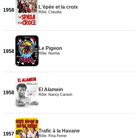
L'épée et la croix
1958
Rôle: Claudia
Le Pigeon
1958
Rôle: Norma
El Alamein
1958
Rôle: Nancy Carson
Trafic à la Havane
1957
Rôle: Fina Ferrer