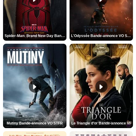
Spider-Man: Brand New Day Bande-annonce VO STFR
L'Odyssée Bande-annonce VO STFR
Mutiny Bande-annonce VO STFR
Le Triangle d'or Bande-annonce VF