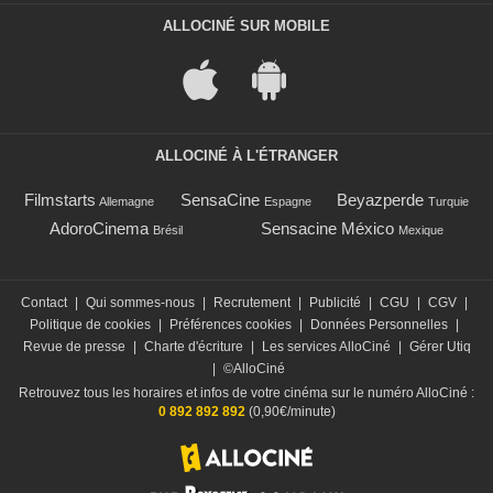
ALLOCINÉ SUR MOBILE
ALLOCINÉ À L'ÉTRANGER
Filmstarts
SensaCine
Beyazperde
Allemagne
Espagne
Turquie
AdoroCinema
Sensacine México
Brésil
Mexique
Contact
|
Qui sommes-nous
|
Recrutement
|
Publicité
|
CGU
|
CGV
|
Politique de cookies
|
Préférences cookies
|
Données Personnelles
|
Revue de presse
|
Charte d'écriture
|
Les services AlloCiné
|
Gérer Utiq
|
©AlloCiné
Retrouvez tous les horaires et infos de votre cinéma sur le numéro AlloCiné :
0 892 892 892
(0,90€/minute)