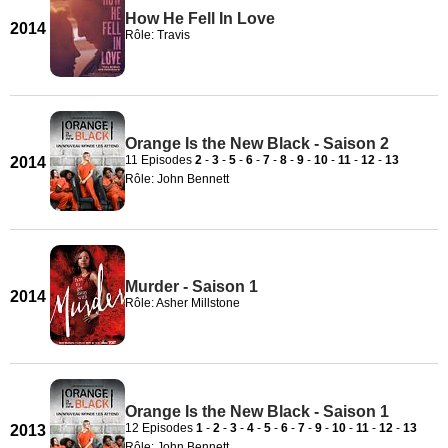
How He Fell In Love
2014
Rôle: Travis
Orange Is the New Black - Saison 2
11 Episodes
2
-
3
-
5
-
6
-
7
-
8
-
9
-
10
-
11
-
12
-
13
2014
Rôle: John Bennett
Murder - Saison 1
2014
Rôle: Asher Millstone
Orange Is the New Black - Saison 1
12 Episodes
1
-
2
-
3
-
4
-
5
-
6
-
7
-
9
-
10
-
11
-
12
-
13
2013
Rôle: John Bennett