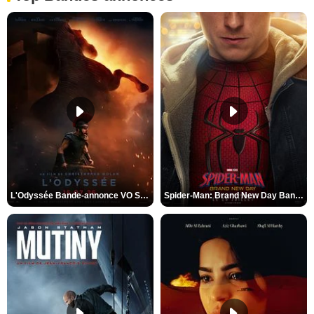
L'Odyssée Bande-annonce VO STFR
Spider-Man: Brand New Day Bande-annonce VO STFR