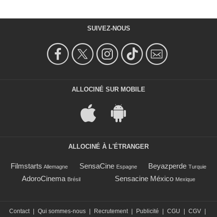
SUIVEZ-NOUS
ALLOCINÉ SUR MOBILE
ALLOCINÉ À L'ÉTRANGER
Filmstarts
SensaCine
Beyazperde
Allemagne
Espagne
Turquie
AdoroCinema
Sensacine México
Brésil
Mexique
Contact
|
Qui sommes-nous
|
Recrutement
|
Publicité
|
CGU
|
CGV
|