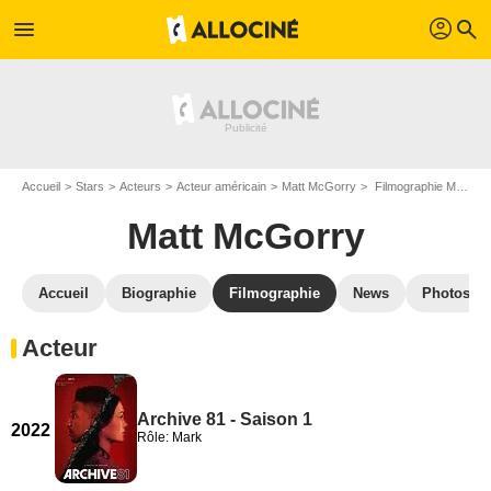
profil
menu
search
Accueil
Stars
Acteurs
Acteur américain
Matt McGorry
Filmographie Matt McGorry
Matt McGorry
Accueil
Biographie
Filmographie
News
Photos
Acteur
Archive 81 - Saison 1
2022
Rôle: Mark