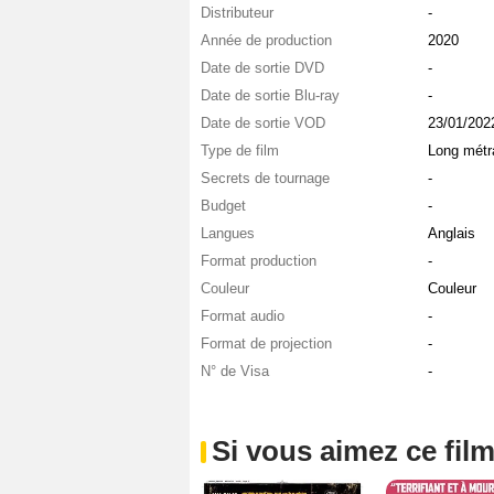
Distributeur
-
Année de production
2020
Date de sortie DVD
-
Date de sortie Blu-ray
-
Date de sortie VOD
23/01/202
Type de film
Long métr
Secrets de tournage
-
Budget
-
Langues
Anglais
Format production
-
Couleur
Couleur
Format audio
-
Format de projection
-
N° de Visa
-
Si vous aimez ce film