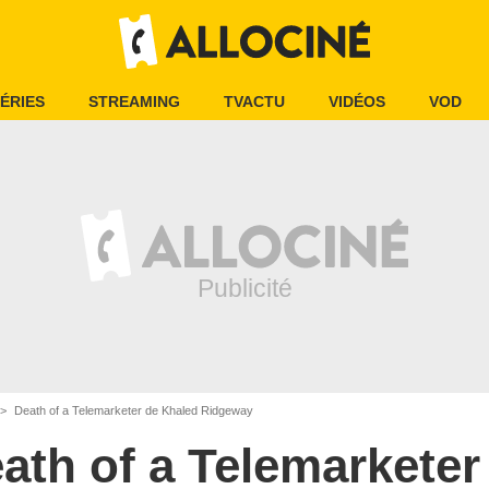
ÉRIES
STREAMING
TVACTU
VIDÉOS
VOD
Death of a Telemarketer de Khaled Ridgeway
ath of a Telemarketer