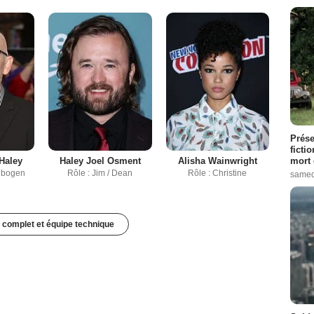
Prése
ficti
mort 
 Haley
Haley Joel Osment
Alisha Wainwright
enbogen
Rôle : Jim / Dean
Rôle : Christine
samed
 complet et équipe technique