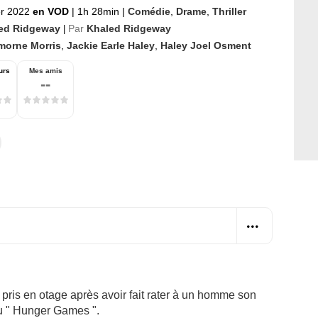
er 2022
en VOD
|
1h 28min
|
Comédie
,
Drame
,
Thriller
ed Ridgeway
Par
Khaled Ridgeway
|
morne Morris
,
Jackie Earle Haley
,
Haley Joel Osment
urs
Mes amis
--
pris en otage après avoir fait rater à un homme son
eu " Hunger Games ".