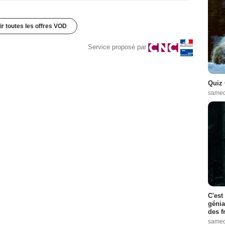
ir toutes les offres VOD
Service proposé par
Quiz 
samed
C'est
génia
des f
samed