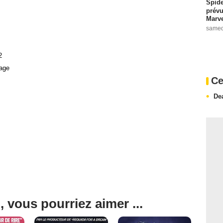
Spide
prévu
Marve
samed
2
age
Ce
De
, vous pourriez aimer ...