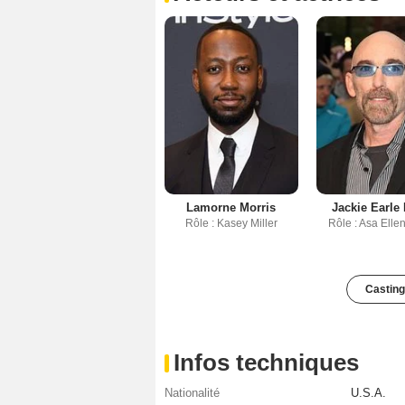
Lamorne Morris
Jackie Earle
Rôle : Kasey Miller
Rôle : Asa Ell
Casting
Infos techniques
Nationalité
U.S.A.