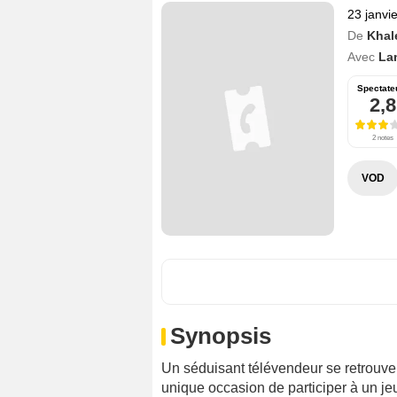
23 janvi
De
Khal
Avec
La
Spectate
2,8
2 notes
VOD
Synopsis
Un séduisant télévendeur se retrouve 
unique occasion de participer à un j