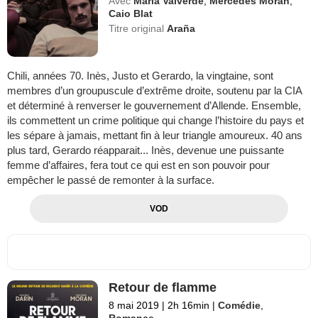
Avec
María Valverde
,
Mercedes Morán
,
Caio Blat
Titre original
Araña
Chili, années 70. Inès, Justo et Gerardo, la vingtaine, sont
membres d’un groupuscule d’extrême droite, soutenu par la CIA
et déterminé à renverser le gouvernement d’Allende. Ensemble,
ils commettent un crime politique qui change l’histoire du pays et
les sépare à jamais, mettant fin à leur triangle amoureux. 40 ans
plus tard, Gerardo réapparait... Inès, devenue une puissante
femme d’affaires, fera tout ce qui est en son pouvoir pour
empêcher le passé de remonter à la surface.
VOD
Retour de flamme
8 mai 2019
|
2h 16min
|
Comédie
,
Romance