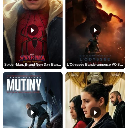
Spider-Man: Brand New Day Bande-annonce VO STFR
L'Odyssée Bande-annonce VO STFR