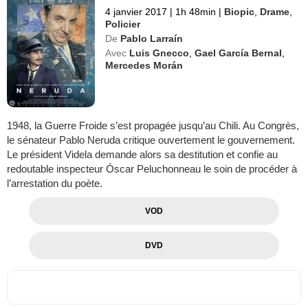
4 janvier 2017
|
1h 48min
|
Biopic
,
Drame
,
Policier
De
Pablo Larraín
Avec
Luis Gnecco
,
Gael García Bernal
,
Mercedes Morán
1948, la Guerre Froide s’est propagée jusqu’au Chili. Au Congrès,
le sénateur Pablo Neruda critique ouvertement le gouvernement.
Le président Videla demande alors sa destitution et confie au
redoutable inspecteur Óscar Peluchonneau le soin de procéder à
l’arrestation du poète.
VOD
DVD