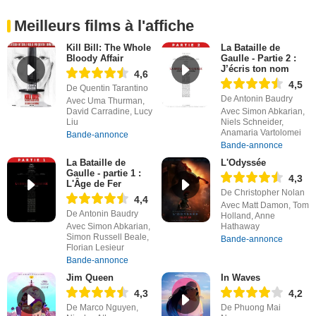
Meilleurs films à l'affiche
Kill Bill: The Whole
La Bataille de
Bloody Affair
Gaulle - Partie 2 :
J’écris ton nom
4,6
4,5
De Quentin Tarantino
De Antonin Baudry
Avec Uma Thurman,
David Carradine, Lucy
Avec Simon Abkarian,
Liu
Niels Schneider,
Anamaria Vartolomei
Bande-annonce
Bande-annonce
La Bataille de
L'Odyssée
Gaulle - partie 1 :
4,3
L'Âge de Fer
De Christopher Nolan
4,4
Avec Matt Damon, Tom
De Antonin Baudry
Holland, Anne
Avec Simon Abkarian,
Hathaway
Simon Russell Beale,
Bande-annonce
Florian Lesieur
Bande-annonce
Jim Queen
In Waves
4,3
4,2
De Marco Nguyen,
De Phuong Mai