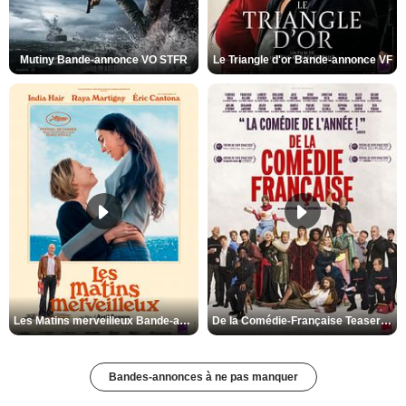
Mutiny Bande-annonce VO STFR
Le Triangle d'or Bande-annonce VF
Les Matins merveilleux Bande-annonce VF
De la Comédie-Française Teaser VF
Bandes-annonces à ne pas manquer