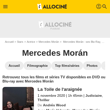
profil
menu
search
Accueil
Stars
Actrice
Mercedes Morán
Mercedes Morán : ses Blu-Ray, DVD, VOD, SVOD
Mercedes Morán
Accueil
Filmographie
Top films/séries
Photos
St
Retrouvez tous les films et séries TV disponibles en DVD ou
Blu-ray avec Mercedes Morán
La Toile de l'araignée
1 novembre 2020
|
1h 45min
|
Judiciaire
,
Thriller
De
Andrés Wood