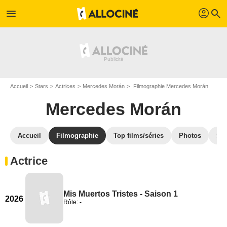
profil
menu
search
Accueil
Stars
Actrices
Mercedes Morán
Filmographie Mercedes Morán
Mercedes Morán
Accueil
Filmographie
Top films/séries
Photos
St
Actrice
Mis Muertos Tristes - Saison 1
2026
Rôle: -