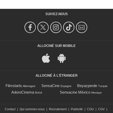
SUIVEZ-NOUS
ALLOCINÉ SUR MOBILE
ALLOCINÉ À L'ÉTRANGER
Filmstarts
SensaCine
Beyazperde
Allemagne
Espagne
Turquie
AdoroCinema
Sensacine México
Brésil
Mexique
Contact
|
Qui sommes-nous
|
Recrutement
|
Publicité
|
CGU
|
CGV
|