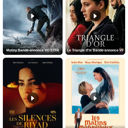
Mutiny Bande-annonce VO STFR
Le Triangle d'or Bande-annonce VF