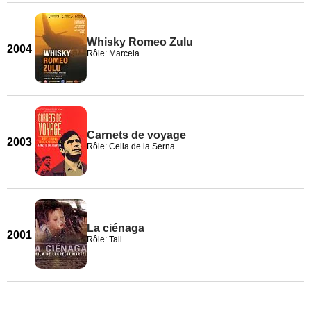
Whisky Romeo Zulu
2004
Rôle: Marcela
Carnets de voyage
2003
Rôle: Celia de la Serna
La ciénaga
2001
Rôle: Tali