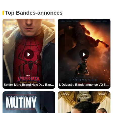
Top Bandes-annonces
Spider-Man: Brand New Day Bande-annonce VO STFR
L'Odyssée Bande-annonce VO STFR