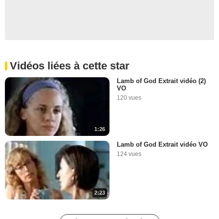
Vidéos liées à cette star
Lamb of God Extrait vidéo (2)
VO
120 vues
1:26
Lamb of God Extrait vidéo VO
124 vues
2:23