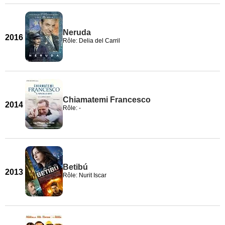
Neruda
2016
Rôle: Delia del Carril
Chiamatemi Francesco
2014
Rôle: -
Betibú
2013
Rôle: Nurit Iscar