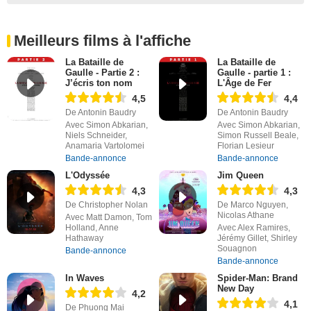
Meilleurs films à l'affiche
La Bataille de
La Bataille de
Gaulle - Partie 2 :
Gaulle - partie 1 :
J’écris ton nom
L'Âge de Fer
4,5
4,4
De Antonin Baudry
De Antonin Baudry
Avec Simon Abkarian,
Avec Simon Abkarian,
Niels Schneider,
Simon Russell Beale,
Anamaria Vartolomei
Florian Lesieur
Bande-annonce
Bande-annonce
L'Odyssée
Jim Queen
4,3
4,3
De Christopher Nolan
De Marco Nguyen,
Nicolas Athane
Avec Matt Damon, Tom
Holland, Anne
Avec Alex Ramires,
Hathaway
Jérémy Gillet, Shirley
Souagnon
Bande-annonce
Bande-annonce
In Waves
Spider-Man: Brand
New Day
4,2
4,1
De Phuong Mai