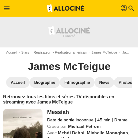
profil
menu
search
Accueil
Stars
Réalisateur
Réalisateur américain
James McTeigue
James McTeigue : Films et séries online
James McTeigue
Accueil
Biographie
Filmographie
News
Photos
Retrouvez tous les films et séries TV disponibles en
streaming avec James McTeigue
Messiah
Date de sortie inconnue
|
45 min
|
Drame
Créée par
Michael Petroni
Avec
Mehdi Dehbi
,
Michelle Monaghan
,