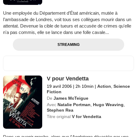
Une employée du Département d’État américain, mutée à
l’ambassade de Londres, voit tous ses collègues mourir dans un
attentat. Devenue la cible de tueurs et accusée de crimes qu'elle
n'a pas commis, elle se lance dans une folle cavale...
STREAMING
V pour Vendetta
19 avril 2006
|
2h 10min
|
Action
,
Science
Fiction
De
James McTeigue
Avec
Natalie Portman
,
Hugo Weaving
,
Stephen Rea
Titre original
V for Vendetta
Dans un avenir proche, alors que l'Angleterre dévastée par une