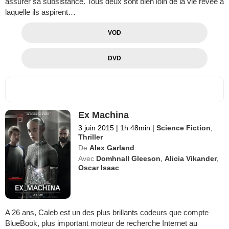
assurer sa subsistance. Tous deux sont bien loin de la vie rêvée à
laquelle ils aspirent…
VOD
DVD
Ex Machina
3 juin 2015
|
1h 48min
|
Science Fiction
,
Thriller
De
Alex Garland
Avec
Domhnall Gleeson
,
Alicia Vikander
,
Oscar Isaac
A 26 ans, Caleb est un des plus brillants codeurs que compte
BlueBook, plus important moteur de recherche Internet au