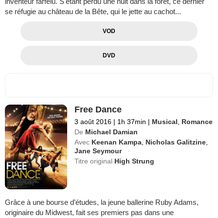
inventeur farfelu. S'étant perdu une nuit dans la fôret, ce dernier
se réfugie au château de la Bête, qui le jette au cachot...
VOD
DVD
Free Dance
3 août 2016
|
1h 37min
|
Musical
,
Romance
De
Michael Damian
Avec
Keenan Kampa
,
Nicholas Galitzine
,
Jane Seymour
Titre original
High Strung
Grâce à une bourse d’études, la jeune ballerine Ruby Adams,
originaire du Midwest, fait ses premiers pas dans une