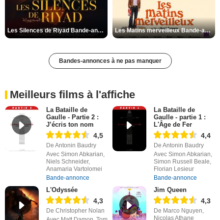
Les Silences de Riyad Bande-annonce VO STFR
Les Matins merveilleux Bande-annonce VF
Bandes-annonces à ne pas manquer
Meilleurs films à l'affiche
La Bataille de
La Bataille de
Gaulle - Partie 2 :
Gaulle - partie 1 :
J’écris ton nom
L'Âge de Fer
4,5
4,4
De Antonin Baudry
De Antonin Baudry
Avec Simon Abkarian,
Avec Simon Abkarian,
Niels Schneider,
Simon Russell Beale,
Anamaria Vartolomei
Florian Lesieur
Bande-annonce
Bande-annonce
L'Odyssée
Jim Queen
4,3
4,3
De Christopher Nolan
De Marco Nguyen,
Nicolas Athane
Avec Matt Damon, Tom