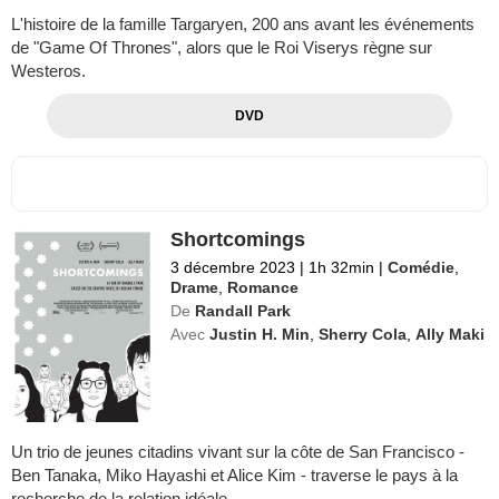
L'histoire de la famille Targaryen, 200 ans avant les événements
de "Game Of Thrones", alors que le Roi Viserys règne sur
Westeros.
DVD
Shortcomings
3 décembre 2023
|
1h 32min
|
Comédie
,
Drame
,
Romance
De
Randall Park
Avec
Justin H. Min
,
Sherry Cola
,
Ally Maki
Un trio de jeunes citadins vivant sur la côte de San Francisco -
Ben Tanaka, Miko Hayashi et Alice Kim - traverse le pays à la
recherche de la relation idéale.