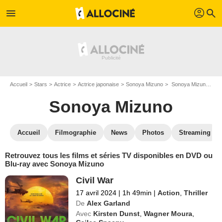
profil
menu
search
Accueil
Stars
Actrice
Actrice japonaise
Sonoya Mizuno
Sonoya Mizuno : ses Blu-Ray, DVD, VOD, SVOD
Sonoya Mizuno
Accueil
Filmographie
News
Photos
Streaming
Retrouvez tous les films et séries TV disponibles en DVD ou
Blu-ray avec Sonoya Mizuno
Civil War
17 avril 2024
|
1h 49min
|
Action
,
Thriller
De
Alex Garland
Avec
Kirsten Dunst
,
Wagner Moura
,