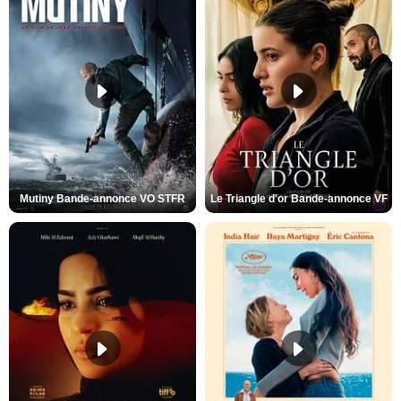
Mutiny Bande-annonce VO STFR
Le Triangle d'or Bande-annonce VF