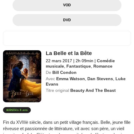
VOD
DVD
La Belle et la Bête
22 mars 2017
|
2h 09min
|
Comédie
musicale
,
Fantastique
,
Romance
De
Bill Condon
Avec
Emma Watson
,
Dan Stevens
,
Luke
Evans
Titre original
Beauty And The Beast
Dès 8 ans
Fin du XVIIIè siècle, dans un petit village français. Belle, jeune fille
rêveuse et passionnée de littérature, vit avec son père, un vieil