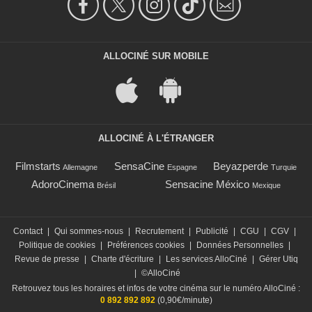
ALLOCINÉ SUR MOBILE
ALLOCINÉ À L'ÉTRANGER
Filmstarts
SensaCine
Beyazperde
Allemagne
Espagne
Turquie
AdoroCinema
Sensacine México
Brésil
Mexique
Contact
|
Qui sommes-nous
|
Recrutement
|
Publicité
|
CGU
|
CGV
|
Politique de cookies
|
Préférences cookies
|
Données Personnelles
|
Revue de presse
|
Charte d'écriture
|
Les services AlloCiné
|
Gérer Utiq
|
©AlloCiné
Retrouvez tous les horaires et infos de votre cinéma sur le numéro AlloCiné :
0 892 892 892
(0,90€/minute)