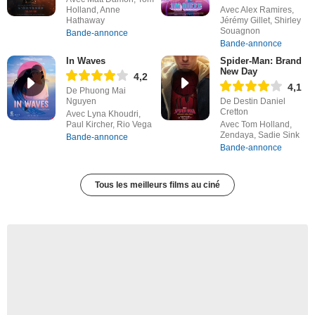
Holland, Anne
Avec Alex Ramires,
Hathaway
Jérémy Gillet, Shirley
Souagnon
Bande-annonce
Bande-annonce
In Waves
Spider-Man: Brand
New Day
4,2
4,1
De Phuong Mai
Nguyen
De Destin Daniel
Cretton
Avec Lyna Khoudri,
Paul Kircher, Rio Vega
Avec Tom Holland,
Zendaya, Sadie Sink
Bande-annonce
Bande-annonce
Tous les meilleurs films au ciné