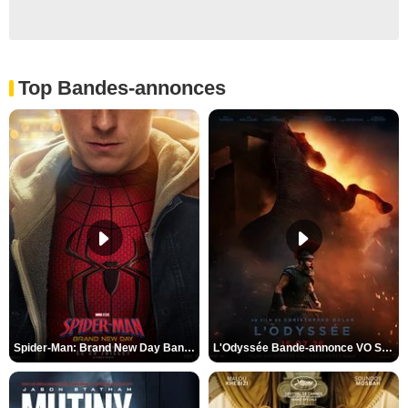
Top Bandes-annonces
Spider-Man: Brand New Day Bande-annonce VO STFR
L'Odyssée Bande-annonce VO STFR