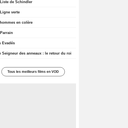
Liste de Schindler
Ligne verte
 hommes en colère
 Parrain
s Evadés
e Seigneur des anneaux : le retour du roi
Tous les meilleurs films en VOD