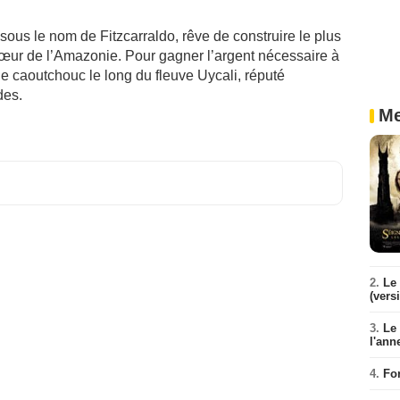
ous le nom de Fitzcarraldo, rêve de construire le plus
œur de l’Amazonie. Pour gagner l’argent nécessaire à
de caoutchouc le long du fleuve Uycali, réputé
des.
Me
2.
Le 
(vers
3.
Le
l'ann
4.
Fo