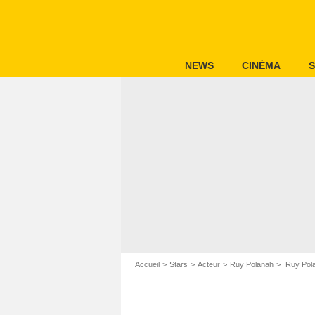
NEWS
CINÉMA
S
Accueil
Stars
Acteur
Ruy Polanah
Ruy Pola