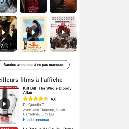
Le Triangle d'or Bande-annonce VF
Les Matins merveilleux Bande-annonce VF
De la Comédie-Française Teaser VF
Bandes-annonces à ne pas manquer
illeurs films à l'affiche
Kill Bill: The Whole Bloody
Affair
4,6
De Quentin Tarantino
Avec Uma Thurman, David
Carradine, Lucy Liu
Bande-annonce