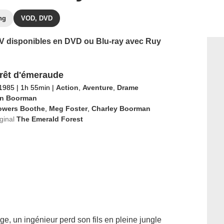
ng
VOD, DVD
 TV disponibles en DVD ou Blu-ray avec Ruy
rêt d'émeraude
 1985
|
1h 55min
|
Action
,
Aventure
,
Drame
n Boorman
owers Boothe
,
Meg Foster
,
Charley Boorman
iginal
The Emerald Forest
ge, un ingénieur perd son fils en pleine jungle