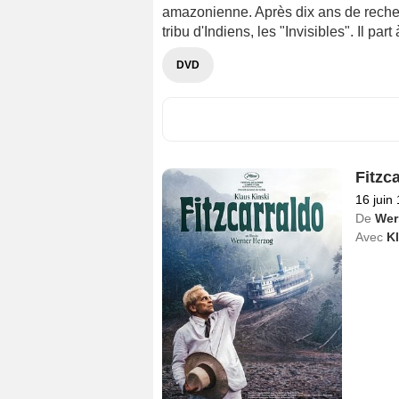
amazonienne. Après dix ans de recher
tribu d'Indiens, les "Invisibles". Il part
DVD
Fitzc
16 juin
De
Wer
Avec
Kl