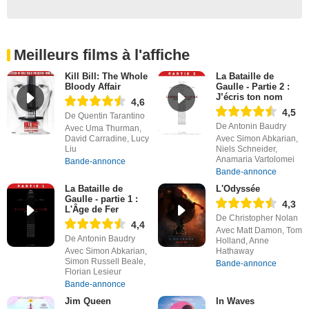
Meilleurs films à l'affiche
Kill Bill: The Whole
La Bataille de
Bloody Affair
Gaulle - Partie 2 :
J’écris ton nom
4,6
4,5
De Quentin Tarantino
De Antonin Baudry
Avec Uma Thurman,
David Carradine, Lucy
Avec Simon Abkarian,
Liu
Niels Schneider,
Anamaria Vartolomei
Bande-annonce
Bande-annonce
La Bataille de
L'Odyssée
Gaulle - partie 1 :
4,3
L'Âge de Fer
De Christopher Nolan
4,4
Avec Matt Damon, Tom
De Antonin Baudry
Holland, Anne
Avec Simon Abkarian,
Hathaway
Simon Russell Beale,
Bande-annonce
Florian Lesieur
Bande-annonce
Jim Queen
In Waves