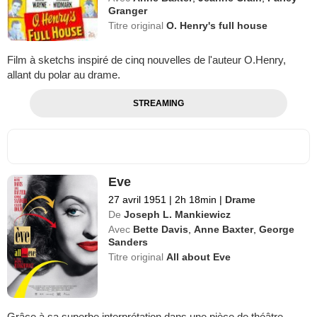
Granger
Titre original
O. Henry's full house
Film à sketchs inspiré de cinq nouvelles de l'auteur O.Henry,
allant du polar au drame.
STREAMING
Eve
27 avril 1951
|
2h 18min
|
Drame
De
Joseph L. Mankiewicz
Avec
Bette Davis
,
Anne Baxter
,
George
Sanders
Titre original
All about Eve
Grâce à sa superbe interprétation dans une pièce de théâtre,