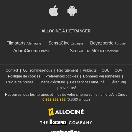
ALLOCINÉ À L'ÉTRANGER
Filmstarts
SensaCine
Beyazperde
Allemagne
Espagne
Turquie
AdoroCinema
Sensacine México
Brésil
Mexique
Contact
|
Qui sommes-nous
|
Recrutement
|
Publicité
|
CGU
|
CGV
|
Politique de cookies
|
Préférences cookies
|
Données Personnelles
|
Revue de presse
|
Charte d'écriture
|
Les services AlloCiné
|
Gérer Utiq
|
©AlloCiné
Retrouvez tous les horaires et infos de votre cinéma sur le numéro AlloCiné :
0 892 892 892
(0,90€/minute)