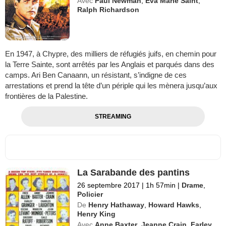
Avec
Paul Newman
,
Eva Marie Saint
,
Ralph Richardson
En 1947, à Chypre, des milliers de réfugiés juifs, en chemin pour
la Terre Sainte, sont arrêtés par les Anglais et parqués dans des
camps. Ari Ben Canaann, un résistant, s’indigne de ces
arrestations et prend la tête d’un périple qui les mènera jusqu’aux
frontières de la Palestine.
STREAMING
La Sarabande des pantins
26 septembre 2017
|
1h 57min
|
Drame
,
Policier
De
Henry Hathaway
,
Howard Hawks
,
Henry King
Avec
Anne Baxter
,
Jeanne Crain
,
Farley