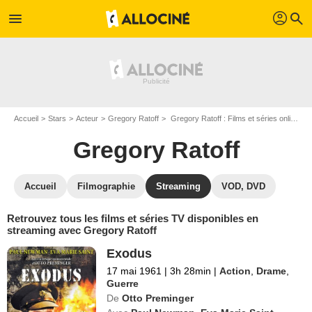
profil
menu
search
Accueil
Stars
Acteur
Gregory Ratoff
Gregory Ratoff : Films et séries online
Gregory Ratoff
Accueil
Filmographie
Streaming
VOD, DVD
Retrouvez tous les films et séries TV disponibles en
streaming avec Gregory Ratoff
Exodus
17 mai 1961
|
3h 28min
|
Action
,
Drame
,
Guerre
De
Otto Preminger