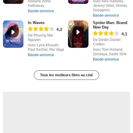
Holland, Anne
Avec Alex Ramires,
Hathaway
Jérémy Gillet, Shirley
Souagnon
Bande-annonce
Bande-annonce
In Waves
Spider-Man: Brand
New Day
4,2
4,1
De Phuong Mai
Nguyen
De Destin Daniel
Cretton
Avec Lyna Khoudri,
Paul Kircher, Rio Vega
Avec Tom Holland,
Zendaya, Sadie Sink
Bande-annonce
Bande-annonce
Tous les meilleurs films au ciné