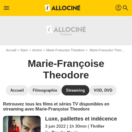
profil
menu
search
Accueil
Stars
Actrice
Marie-Françoise Theodore
Marie-Françoise Theodore : Films et séries online
Marie-Françoise
Theodore
Accueil
Filmographie
Streaming
VOD, DVD
Retrouvez tous les films et séries TV disponibles en
streaming avec Marie-Françoise Theodore
Luxe, paillettes et indécence
3 juin 2022
|
1h 30min
|
Thriller