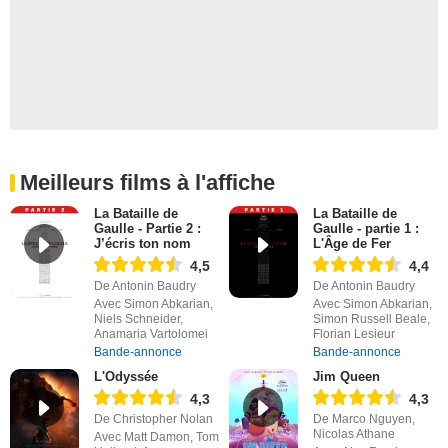
Meilleurs films à l'affiche
La Bataille de
La Bataille de
Gaulle - Partie 2 :
Gaulle - partie 1 :
J’écris ton nom
L'Âge de Fer
4,5
4,4
De Antonin Baudry
De Antonin Baudry
Avec Simon Abkarian,
Avec Simon Abkarian,
Niels Schneider,
Simon Russell Beale,
Anamaria Vartolomei
Florian Lesieur
Bande-annonce
Bande-annonce
L'Odyssée
Jim Queen
4,3
4,3
De Christopher Nolan
De Marco Nguyen,
Nicolas Athane
Avec Matt Damon, Tom