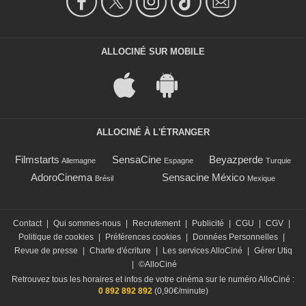
ALLOCINÉ SUR MOBILE
ALLOCINÉ À L'ÉTRANGER
Filmstarts
SensaCine
Beyazperde
Allemagne
Espagne
Turquie
AdoroCinema
Sensacine México
Brésil
Mexique
Contact
|
Qui sommes-nous
|
Recrutement
|
Publicité
|
CGU
|
CGV
|
Politique de cookies
|
Préférences cookies
|
Données Personnelles
|
Revue de presse
|
Charte d'écriture
|
Les services AlloCiné
|
Gérer Utiq
|
©AlloCiné
Retrouvez tous les horaires et infos de votre cinéma sur le numéro AlloCiné :
0 892 892 892
(0,90€/minute)