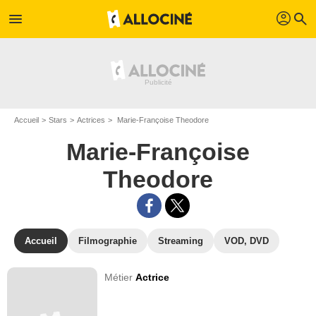
profil
menu
search
Accueil
Stars
Actrices
Marie-Françoise Theodore
Marie-Françoise
Theodore
Accueil
Filmographie
Streaming
VOD, DVD
Métier
Actrice