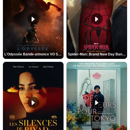
L'Odyssée Bande-annonce VO STFR
Spider-Man: Brand New Day Bande-annonce VO STFR