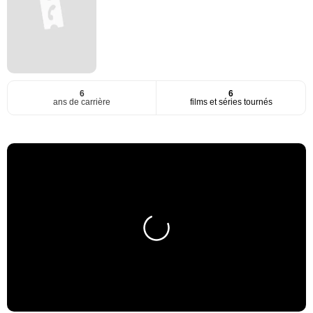
6
6
ans de carrière
films et séries tournés