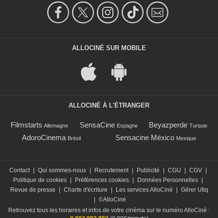
ALLOCINÉ SUR MOBILE
ALLOCINÉ À L'ÉTRANGER
Filmstarts
SensaCine
Beyazperde
Allemagne
Espagne
Turquie
AdoroCinema
Sensacine México
Brésil
Mexique
Contact
|
Qui sommes-nous
|
Recrutement
|
Publicité
|
CGU
|
CGV
|
Politique de cookies
|
Préférences cookies
|
Données Personnelles
|
Revue de presse
|
Charte d'écriture
|
Les services AlloCiné
|
Gérer Utiq
|
©AlloCiné
Retrouvez tous les horaires et infos de votre cinéma sur le numéro AlloCiné :