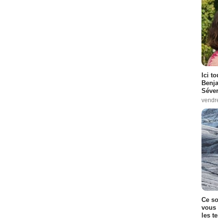
Ici t
Benj
Séver
vendr
Ce so
vous 
les t