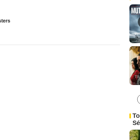
ters
To
Sé