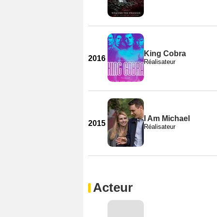
King Cobra
2016
Réalisateur
I Am Michael
2015
Réalisateur
Acteur