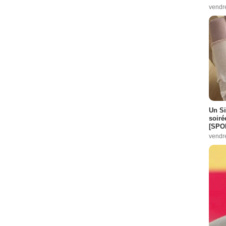
vendr
Un Si
soiré
[SPO
vendr