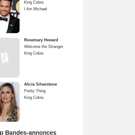
King Cobra
I Am Michael
Rosemary Howard
Welcome the Stranger
King Cobra
Alicia Silverstone
Pretty Thing
King Cobra
p Bandes-annonces
Mutiny Bande-annonce VO STFR
Spider-Man: Brand New Day Bande-annonce VO STFR
L'Odyssée Bande-annonce VO STFR