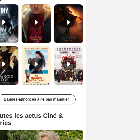
Le Triangle d'or Bande-annonce VF
Les Matins merveilleux Bande-annonce VF
De la Comédie-Française Teaser VF
Bandes-annonces à ne pas manquer
utes les actus Ciné &
ries