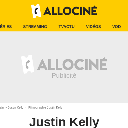
ÉRIES
STREAMING
TVACTU
VIDÉOS
VOD
ain
Justin Kelly
Filmographie Justin Kelly
Justin Kelly