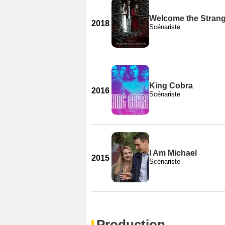
Welcome the Stran
2018
Scénariste
King Cobra
2016
Scénariste
I Am Michael
2015
Scénariste
Production