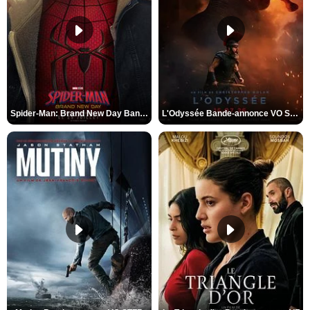
Spider-Man: Brand New Day Bande-annonce VO STFR
L'Odyssée Bande-annonce VO STFR