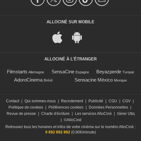
ALLOCINÉ SUR MOBILE
ALLOCINÉ À L'ÉTRANGER
Filmstarts
SensaCine
Beyazperde
Allemagne
Espagne
Turquie
AdoroCinema
Sensacine México
Brésil
Mexique
Contact
|
Qui sommes-nous
|
Recrutement
|
Publicité
|
CGU
|
CGV
|
Politique de cookies
|
Préférences cookies
|
Données Personnelles
|
Revue de presse
|
Charte d'écriture
|
Les services AlloCiné
|
Gérer Utiq
|
©AlloCiné
Retrouvez tous les horaires et infos de votre cinéma sur le numéro AlloCiné :
0 892 892 892
(0,90€/minute)