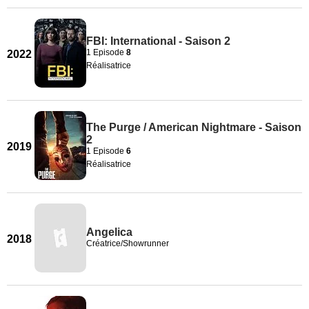
FBI: International - Saison 2
1 Episode
8
2022
Réalisatrice
The Purge / American Nightmare - Saison
2
2019
1 Episode
6
Réalisatrice
Angelica
2018
Créatrice/Showrunner