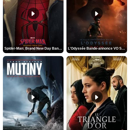
Spider-Man: Brand New Day Bande-annonce VO STFR
L'Odyssée Bande-annonce VO STFR