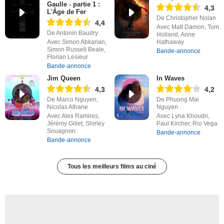
Gaulle - partie 1 :
4,3
L'Âge de Fer
De Christopher Nolan
4,4
Avec Matt Damon, Tom
De Antonin Baudry
Holland, Anne
Avec Simon Abkarian,
Hathaway
Simon Russell Beale,
Bande-annonce
Florian Lesieur
Bande-annonce
Jim Queen
In Waves
4,3
4,2
De Marco Nguyen,
De Phuong Mai
Nicolas Athane
Nguyen
Avec Alex Ramires,
Avec Lyna Khoudri,
Jérémy Gillet, Shirley
Paul Kircher, Rio Vega
Souagnon
Bande-annonce
Bande-annonce
Tous les meilleurs films au ciné