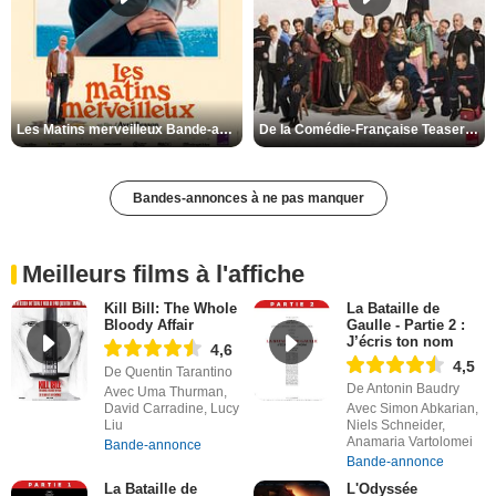
Les Matins merveilleux Bande-annonce VF
De la Comédie-Française Teaser VF
Bandes-annonces à ne pas manquer
Meilleurs films à l'affiche
Kill Bill: The Whole
La Bataille de
Bloody Affair
Gaulle - Partie 2 :
J’écris ton nom
4,6
4,5
De Quentin Tarantino
De Antonin Baudry
Avec Uma Thurman,
David Carradine, Lucy
Avec Simon Abkarian,
Liu
Niels Schneider,
Anamaria Vartolomei
Bande-annonce
Bande-annonce
La Bataille de
L'Odyssée