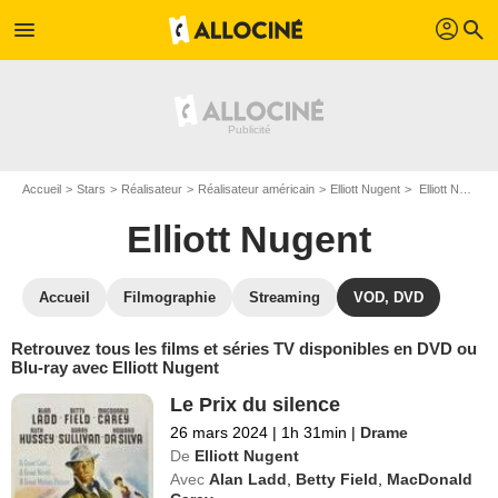
profil
menu
search
Accueil
Stars
Réalisateur
Réalisateur américain
Elliott Nugent
Elliott Nugent : ses Blu-Ray, DVD, VOD, SVOD
Elliott Nugent
Accueil
Filmographie
Streaming
VOD, DVD
Retrouvez tous les films et séries TV disponibles en DVD ou
Blu-ray avec Elliott Nugent
Le Prix du silence
26 mars 2024
|
1h 31min
|
Drame
De
Elliott Nugent
Avec
Alan Ladd
,
Betty Field
,
MacDonald