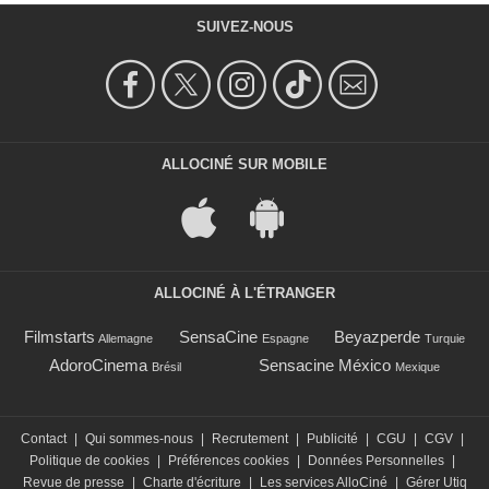
SUIVEZ-NOUS
ALLOCINÉ SUR MOBILE
ALLOCINÉ À L'ÉTRANGER
Filmstarts
SensaCine
Beyazperde
Allemagne
Espagne
Turquie
AdoroCinema
Sensacine México
Brésil
Mexique
Contact
|
Qui sommes-nous
|
Recrutement
|
Publicité
|
CGU
|
CGV
|
Politique de cookies
|
Préférences cookies
|
Données Personnelles
|
Revue de presse
|
Charte d'écriture
|
Les services AlloCiné
|
Gérer Utiq