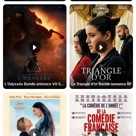
L'Odyssée Bande-annonce VO STFR
Le Triangle d'or Bande-annonce VF