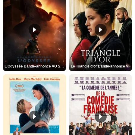
L'Odyssée Bande-annonce VO STFR
Le Triangle d'or Bande-annonce VF