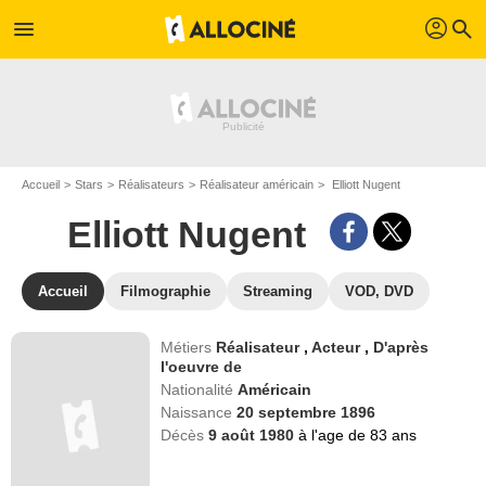
profil
menu
search
Accueil
Stars
Réalisateurs
Réalisateur américain
Elliott Nugent
Elliott Nugent
Accueil
Filmographie
Streaming
VOD, DVD
Métiers
Réalisateur
,
Acteur
,
D'après
l'oeuvre de
Nationalité
Américain
Naissance
20 septembre 1896
Décès
9 août 1980
à l'age de 83 ans