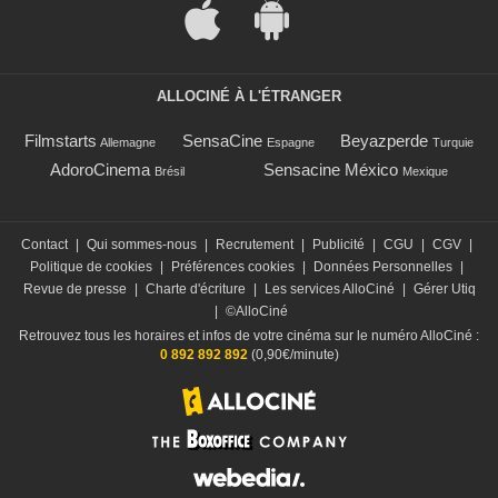
ALLOCINÉ À L'ÉTRANGER
Filmstarts
SensaCine
Beyazperde
Allemagne
Espagne
Turquie
AdoroCinema
Sensacine México
Brésil
Mexique
Contact
|
Qui sommes-nous
|
Recrutement
|
Publicité
|
CGU
|
CGV
|
Politique de cookies
|
Préférences cookies
|
Données Personnelles
|
Revue de presse
|
Charte d'écriture
|
Les services AlloCiné
|
Gérer Utiq
|
©AlloCiné
Retrouvez tous les horaires et infos de votre cinéma sur le numéro AlloCiné :
0 892 892 892
(0,90€/minute)