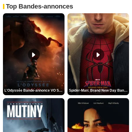
Top Bandes-annonces
L'Odyssée Bande-annonce VO STFR
Spider-Man: Brand New Day Bande-annonce VO STFR