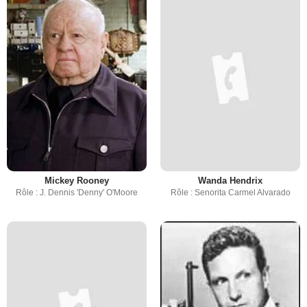
Mickey Rooney
Wanda Hendrix
Rôle : J. Dennis 'Denny' O'Moore
Rôle : Senorita Carmel Alvarado