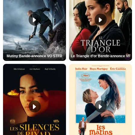
Mutiny Bande-annonce VO STFR
Le Triangle d'or Bande-annonce VF