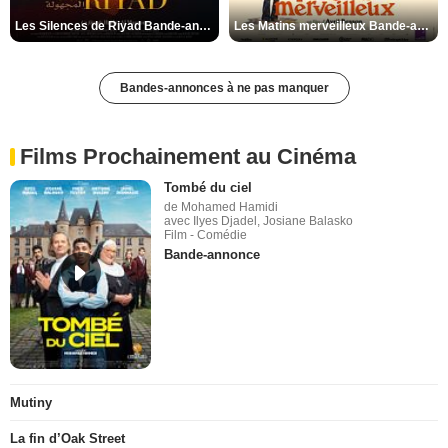
Les Silences de Riyad Bande-annonce VO STFR
Les Matins merveilleux Bande-annonce VF
Bandes-annonces à ne pas manquer
Films Prochainement au Cinéma
Tombé du ciel
de Mohamed Hamidi
avec Ilyes Djadel, Josiane Balasko
Film - Comédie
Bande-annonce
Mutiny
La fin d’Oak Street