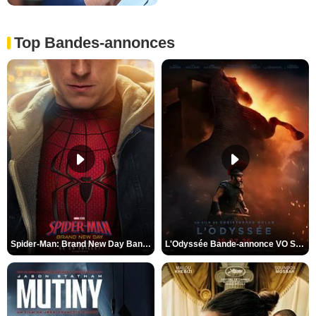
Top Bandes-annonces
Spider-Man: Brand New Day Bande-annonce VO STFR
L'Odyssée Bande-annonce VO STFR