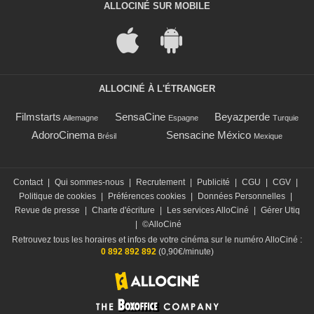
ALLOCINÉ SUR MOBILE
ALLOCINÉ À L'ÉTRANGER
Filmstarts
SensaCine
Beyazperde
Allemagne
Espagne
Turquie
AdoroCinema
Sensacine México
Brésil
Mexique
Contact
|
Qui sommes-nous
|
Recrutement
|
Publicité
|
CGU
|
CGV
|
Politique de cookies
|
Préférences cookies
|
Données Personnelles
|
Revue de presse
|
Charte d'écriture
|
Les services AlloCiné
|
Gérer Utiq
|
©AlloCiné
Retrouvez tous les horaires et infos de votre cinéma sur le numéro AlloCiné :
0 892 892 892
(0,90€/minute)