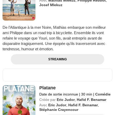
Avec
Mathias Mlekuz
,
Philippe Rebbot
,
Josef Mlekuz
De l’Atlantique à la mer Noire, Mathias embarque son meilleur
ami Philippe dans un road trip à bicyclette. Ensemble ils vont
refaire le voyage que Youri, son fils, avait entrepris avant de
disparaitre tragiquement. Une épopée qu’ils traverseront avec
tendresse, humour et émotion.
STREAMING
Platane
Date de sortie inconnue
|
30 min
|
Comédie
Créée par
Eric Judor
,
Hafid F. Benamar
Avec
Eric Judor
,
Hafid F. Benamar
,
Stéphanie Crayencour