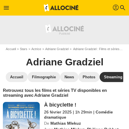
profil
menu
search
Accueil
Stars
Actrice
Adriane Gradziel
Adriane Gradziel : Films et séries online
Adriane Gradziel
Accueil
Filmographie
News
Photos
Streaming
Retrouvez tous les films et séries TV disponibles en
streaming avec Adriane Gradziel
À bicyclette !
26 février 2025
|
1h 29min
|
Comédie
dramatique
De
Mathias Mlekuz