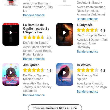
De Antonin Baudry
Avec Uma Thurman,
David Carradine, Lucy
Avec Simon Abkarian,
Liu
Niels Schneider,
Anamaria Vartolomei
Bande-annonce
Bande-annonce
La Bataille de
L'Odyssée
Gaulle - partie 1 :
4,3
L'Âge de Fer
De Christopher Nolan
4,4
Avec Matt Damon, Tom
De Antonin Baudry
Holland, Anne
Avec Simon Abkarian,
Hathaway
Simon Russell Beale,
Bande-annonce
Florian Lesieur
Bande-annonce
Jim Queen
In Waves
4,3
4,2
De Marco Nguyen,
De Phuong Mai
Nicolas Athane
Nguyen
Avec Alex Ramires,
Avec Lyna Khoudri,
Jérémy Gillet, Shirley
Paul Kircher, Rio Vega
Souagnon
Bande-annonce
Bande-annonce
Tous les meilleurs films au ciné