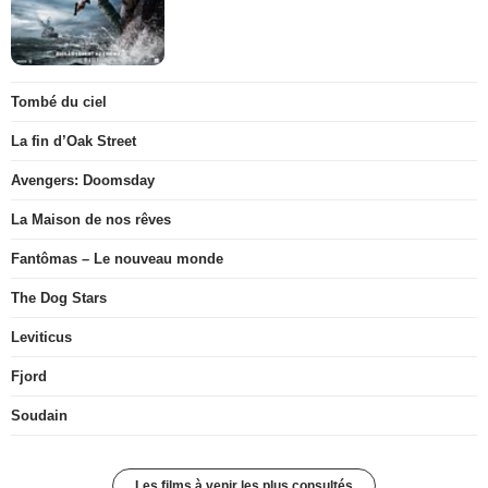
Tombé du ciel
La fin d’Oak Street
Avengers: Doomsday
La Maison de nos rêves
Fantômas – Le nouveau monde
The Dog Stars
Leviticus
Fjord
Soudain
Les films à venir les plus consultés