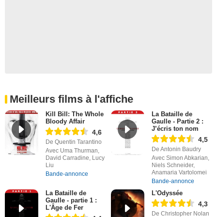
Meilleurs films à l'affiche
Kill Bill: The Whole
La Bataille de
Bloody Affair
Gaulle - Partie 2 :
J’écris ton nom
4,6
4,5
De Quentin Tarantino
De Antonin Baudry
Avec Uma Thurman,
David Carradine, Lucy
Avec Simon Abkarian,
Liu
Niels Schneider,
Anamaria Vartolomei
Bande-annonce
Bande-annonce
La Bataille de
L'Odyssée
Gaulle - partie 1 :
4,3
L'Âge de Fer
De Christopher Nolan