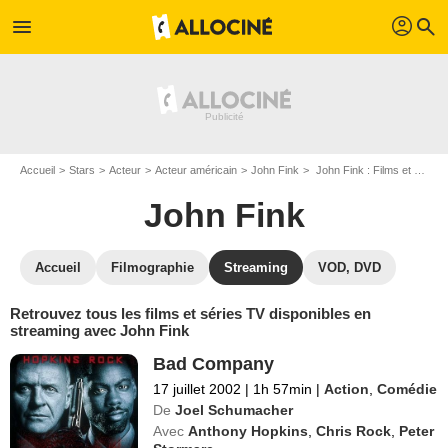
profil
menu
search
Accueil
Stars
Acteur
Acteur américain
John Fink
John Fink : Films et séries online
John Fink
Accueil
Filmographie
Streaming
VOD, DVD
Retrouvez tous les films et séries TV disponibles en
streaming avec John Fink
Bad Company
17 juillet 2002
|
1h 57min
|
Action
,
Comédie
De
Joel Schumacher
Avec
Anthony Hopkins
,
Chris Rock
,
Peter