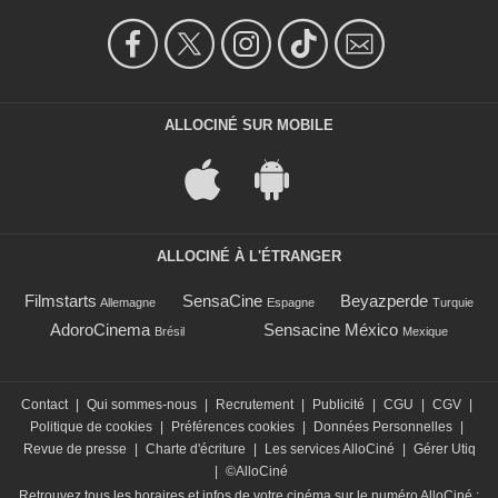
ALLOCINÉ SUR MOBILE
ALLOCINÉ À L'ÉTRANGER
Filmstarts
SensaCine
Beyazperde
Allemagne
Espagne
Turquie
AdoroCinema
Sensacine México
Brésil
Mexique
Contact
|
Qui sommes-nous
|
Recrutement
|
Publicité
|
CGU
|
CGV
|
Politique de cookies
|
Préférences cookies
|
Données Personnelles
|
Revue de presse
|
Charte d'écriture
|
Les services AlloCiné
|
Gérer Utiq
|
©AlloCiné
Retrouvez tous les horaires et infos de votre cinéma sur le numéro AlloCiné :