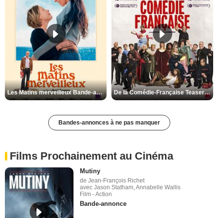
Les Matins merveilleux Bande-annonce VF
De la Comédie-Française Teaser VF
Bandes-annonces à ne pas manquer
Films Prochainement au Cinéma
Mutiny
de Jean-François Richet
avec Jason Statham, Annabelle Wallis
Film - Action
Bande-annonce