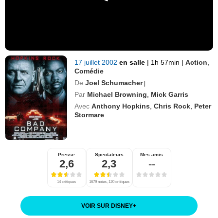
17 juillet 2002
en salle
|
1h 57min
|
Action
,
Comédie
De
Joel Schumacher
|
Par
Michael Browning
,
Mick Garris
Avec
Anthony Hopkins
,
Chris Rock
,
Peter
Stormare
Presse
Spectateurs
Mes amis
2,6
2,3
--
14 critiques
1679 notes, 120 critiques
VOIR SUR DISNEY
+