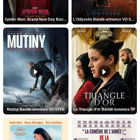
Spider-Man: Brand New Day Bande-annonce VO STFR
L'Odyssée Bande-annonce VO STFR
Mutiny Bande-annonce VO STFR
Le Triangle d'or Bande-annonce VF