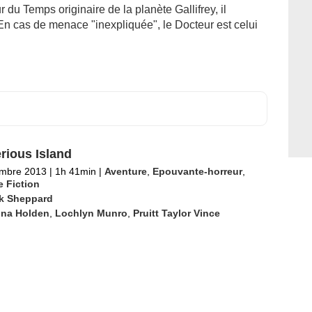
du Temps originaire de la planète Gallifrey, il
e. En cas de menace "inexpliquée", le Docteur est celui
rious Island
embre 2013
|
1h 41min
|
Aventure
,
Epouvante-horreur
,
 Fiction
k Sheppard
ina Holden
,
Lochlyn Munro
,
Pruitt Taylor Vince