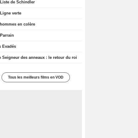
Liste de Schindler
Ligne verte
 hommes en colère
 Parrain
s Evadés
e Seigneur des anneaux : le retour du roi
Tous les meilleurs films en VOD