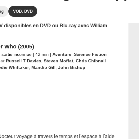
ng
VOD, DVD
 TV disponibles en DVD ou Blu-ray avec William
r Who (2005)
 sortie inconnue
|
42 min
|
Aventure
,
Science Fiction
par
Russell T Davies
,
Steven Moffat
,
Chris Chibnall
die Whittaker
,
Mandip Gill
,
John Bishop
Docteur voyage à travers le temps et l'espace à l'aide