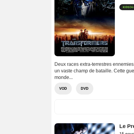
Dè
Deux races extra-terrestres ennemies, 
un vaste champ de bataille. Cette guerr
monde...
VOD
DVD
Le Pr
15 nov