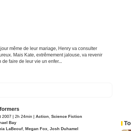
le jour même de leur mariage, Henry va consulter
ureux. Mais Kate, extrêmement jalouse, va revenir
de faire de leur vie un enfer...
formers
et 2007
|
2h 24min
|
Action
,
Science Fiction
To
hael Bay
hia LaBeouf
,
Megan Fox
,
Josh Duhamel