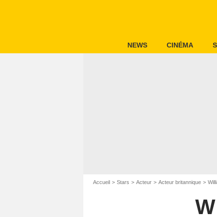
NEWS
CINÉMA
S
Accueil
Stars
Acteur
Acteur britannique
Wil
W