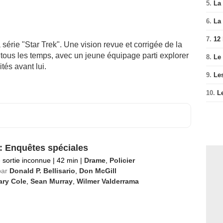
5.
La 
6.
La 
7.
12
série "Star Trek". Une vision revue et corrigée de la
e tous les temps, avec un jeune équipage parti explorer
8.
Le
tés avant lui.
9.
Le
10.
L
: Enquêtes spéciales
 sortie inconnue
|
42 min
|
Drame
,
Policier
par
Donald P. Bellisario
,
Don McGill
ary Cole
,
Sean Murray
,
Wilmer Valderrama