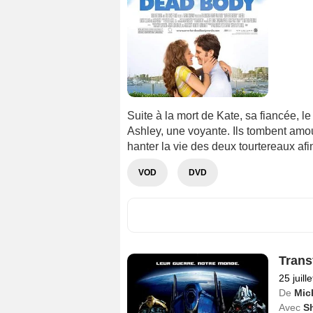
Suite à la mort de Kate, sa fiancée, 
Ashley, une voyante. Ils tombent amo
hanter la vie des deux tourtereaux afin 
VOD
DVD
Trans
25 juill
De
Mic
Avec
S