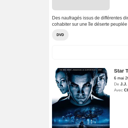
Des naufragés issus de différentes di
cohabiter sur une île déserte peuplée 
DVD
Star 
6 mai 
De
J.J
Avec
Ch