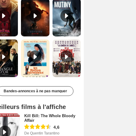
Le Triangle d'or Bande-annonce VF
Les Matins merveilleux Bande-annonce VF
De la Comédie-Française Teaser VF
Bandes-annonces à ne pas manquer
illeurs films à l'affiche
Kill Bill: The Whole Bloody
Affair
4,6
De Quentin Tarantino