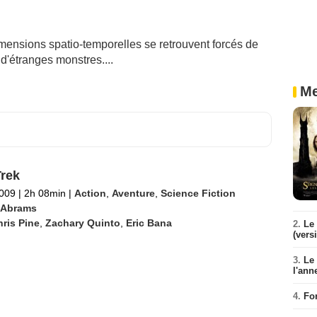
mensions spatio-temporelles se retrouvent forcés de
d'étranges monstres....
Me
Trek
2009
|
2h 08min
|
Action
,
Aventure
,
Science Fiction
. Abrams
ris Pine
,
Zachary Quinto
,
Eric Bana
2.
Le 
(vers
3.
Le
l'ann
4.
Fo