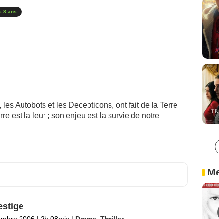
s 8 ans
les Autobots et les Decepticons, ont fait de la Terre
e est la leur ; son enjeu est la survie de notre
Me
estige
embre 2006
|
2h 08min
|
Drame
,
Thriller