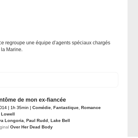
ice regroupe une équipe d'agents spéciaux chargés
 la Marine.
ntôme de mon ex-fiancée
2014
|
1h 35min
|
Comédie
,
Fantastique
,
Romance
 Lowell
va Longoria
,
Paul Rudd
,
Lake Bell
iginal
Over Her Dead Body