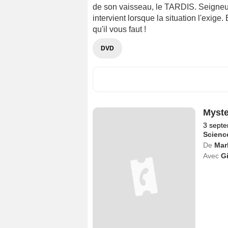
de son vaisseau, le TARDIS. Seigneur 
intervient lorsque la situation l'exig
qu'il vous faut !
DVD
Myste
3 sept
Science
De
Mar
Avec
G