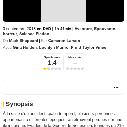
3 septembre 2013
en DVD
|
1h 41min
|
Aventure
,
Epouvante-
horreur
,
Science Fiction
De
Mark Sheppard
Par
Cameron Larson
|
Avec
Gina Holden
,
Lochlyn Munro
,
Pruitt Taylor Vince
Spectateurs
Mes amis
1,4
--
Synopsis
À la suite d’un accident spatio-temporel, plusieurs personnes
appartenant à différentes époques se retrouvent perdues sur une
île inconnue. Evadés de la Guerre de Sécession, touristes du 21e