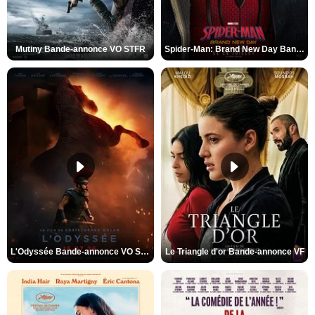
Mutiny Bande-annonce VO STFR
Spider-Man: Brand New Day Bande-annonce VO STFR
L'Odyssée Bande-annonce VO STFR
Le Triangle d'or Bande-annonce VF