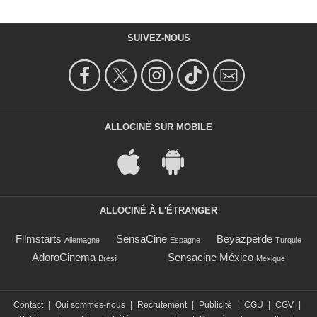
SUIVEZ-NOUS
ALLOCINÉ SUR MOBILE
ALLOCINÉ À L'ÉTRANGER
Filmstarts
SensaCine
Beyazperde
Allemagne
Espagne
Turquie
AdoroCinema
Sensacine México
Brésil
Mexique
Contact
|
Qui sommes-nous
|
Recrutement
|
Publicité
|
CGU
|
CGV
|