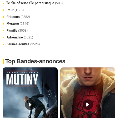
Île / Île déserte / Île paradisiaque
(503)
Peur
(1178)
Frissons
(2382)
Mystère
(2746)
Famille
(3058)
Adrénaline
(6021)
Jeunes adultes
(9526)
Top Bandes-annonces