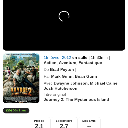
15 février 2012
en salle
|
1h 33min
|
Action
,
Aventure
,
Fantastique
De
Brad Peyton
|
Par
Mark Gunn
,
Brian Gunn
Avec
Dwayne Johnson
,
Michael Caine
,
Josh Hutcherson
Titre original
Journey 2: The Mysterious Island
Dès 8 ans
Presse
Spectateurs
Mes amis
2,1
2,7
--