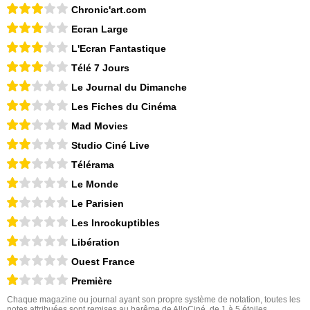
Chronic'art.com
Ecran Large
L'Ecran Fantastique
Télé 7 Jours
Le Journal du Dimanche
Les Fiches du Cinéma
Mad Movies
Studio Ciné Live
Télérama
Le Monde
Le Parisien
Les Inrockuptibles
Libération
Ouest France
Première
Chaque magazine ou journal ayant son propre système de notation, toutes les
notes attribuées sont remises au barême de AlloCiné, de 1 à 5 étoiles.