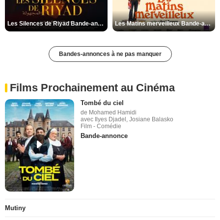
Les Silences de Riyad Bande-annonce VO STFR
Les Matins merveilleux Bande-annonce VF
Bandes-annonces à ne pas manquer
Films Prochainement au Cinéma
Tombé du ciel
de Mohamed Hamidi
avec Ilyes Djadel, Josiane Balasko
Film - Comédie
Bande-annonce
Mutiny