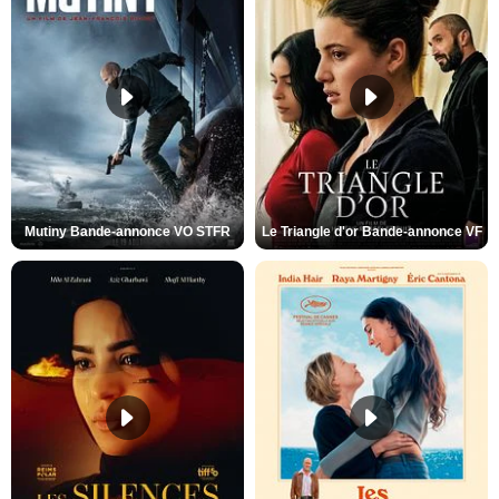
Mutiny Bande-annonce VO STFR
Le Triangle d'or Bande-annonce VF