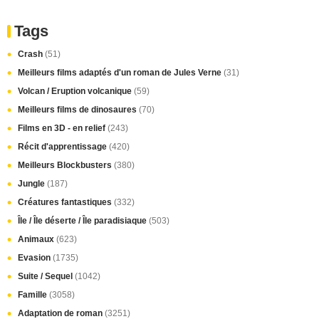
Tags
Crash
(51)
Meilleurs films adaptés d'un roman de Jules Verne
(31)
Volcan / Eruption volcanique
(59)
Meilleurs films de dinosaures
(70)
Films en 3D - en relief
(243)
Récit d'apprentissage
(420)
Meilleurs Blockbusters
(380)
Jungle
(187)
Créatures fantastiques
(332)
Île / Île déserte / Île paradisiaque
(503)
Animaux
(623)
Evasion
(1735)
Suite / Sequel
(1042)
Famille
(3058)
Adaptation de roman
(3251)