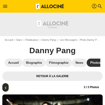
profil
menu
search
Accueil
Stars
Réalisateur
Danny Pang
Les Messagers : Photo Danny Pang, Oxide Chun Pang
Danny Pang
Accueil
Biographie
Filmographie
News
Photos
RETOUR À LA GALERIE
3
/ 3 Photos