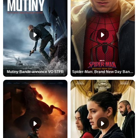
Mutiny Bande-annonce VO STFR
Spider-Man: Brand New Day Bande-annonce VO STFR