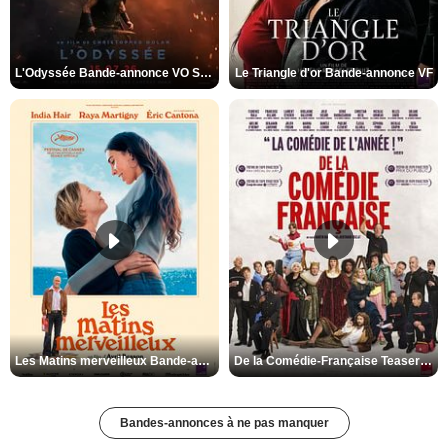
L'Odyssée Bande-annonce VO STFR
Le Triangle d'or Bande-annonce VF
Les Matins merveilleux Bande-annonce VF
De la Comédie-Française Teaser VF
Bandes-annonces à ne pas manquer