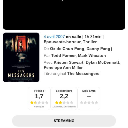
4 avril 2007
en salle
|
1h 31min
|
Epouvante-horreur
,
Thriller
De
Oxide Chun Pang
,
Danny Pang
|
Par
Todd Farmer
,
Mark Wheaton
Avec
Kristen Stewart
,
Dylan McDermott
,
Penelope Ann Miller
Titre original
The Messengers
Presse
Spectateurs
Mes amis
1,7
2,2
--
6 critiques
1152 notes, 194 critiques
STREAMING