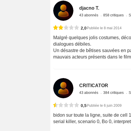
djacno T.
43 abonnés
858 critiques
S
2,0
Publiée le 8 mai 2014
Malgré quelques jolis costumes, décor
dialogues débiles.
Un désastre de bêtises sauvées en part
mauvais acteurs présents dans le film
CRITICATOR
43 abonnés
384 critiques
S
0,5
Publiée le 6 juin 2009
bidon sur toute la ligne, suite de cell
serial killer, scenario 0, Bo 0, interpre