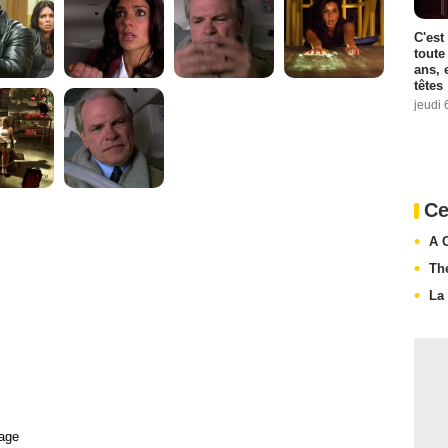
C'est
toute
ans, 
têtes
jeudi 
Ce
A 
Th
La
age