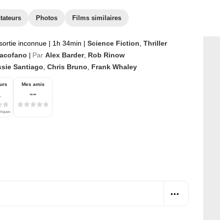
tateurs
Photos
Films similaires
sortie inconnue
|
1h 34min
|
Science Fiction
,
Thriller
Iacofano
Par
Alex Barder
,
Rob Rinow
|
ssie Santiago
,
Chris Bruno
,
Frank Whaley
urs
Mes amis
1
--
itiques