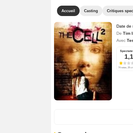
Accueil
Casting
Critiques spec
Date de 
De
Tim 
Avec
Te
Spectate
1,
74 notes, 26 cr