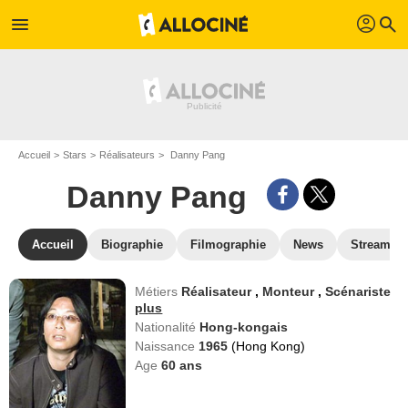
profil
menu
search
Accueil
Stars
Réalisateurs
Danny Pang
Danny Pang
Accueil
Biographie
Filmographie
News
Streamin
Métiers
Réalisateur
,
Monteur
,
Scénariste
plus
Nationalité
Hong-kongais
Naissance
1965
(Hong Kong)
Age
60
ans