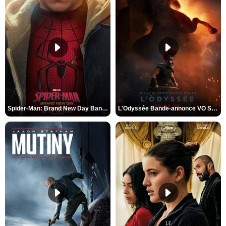
Spider-Man: Brand New Day Bande-annonce VO STFR
L'Odyssée Bande-annonce VO STFR