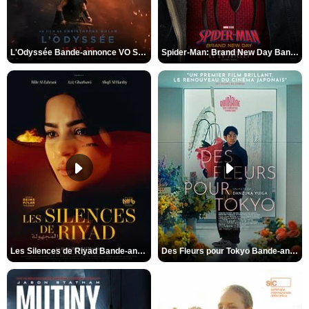
L'Odyssée Bande-annonce VO STFR
Spider-Man: Brand New Day Bande-annonce VO STFR
Les Silences de Riyad Bande-annonce VO STFR
Des Fleurs pour Tokyo Bande-annonce VO STFR