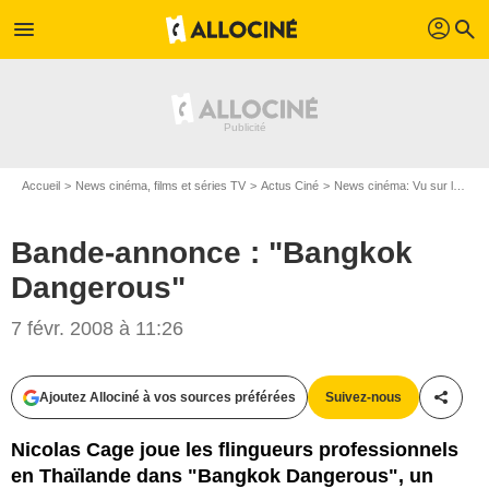
profil
menu
search
Accueil
News cinéma, films et séries TV
Actus Ciné
News cinéma: Vu sur le web
Bande-annonce : "Bangkok
Dangerous"
7 févr. 2008 à 11:26
Ajoutez Allociné à vos sources préférées
Suivez-nous
Partag
Nicolas Cage joue les flingueurs professionnels
en Thaïlande dans "Bangkok Dangerous", un