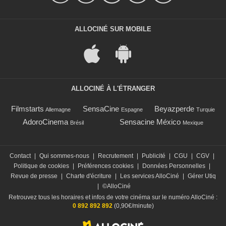
ALLOCINÉ SUR MOBILE
ALLOCINÉ À L'ÉTRANGER
Filmstarts
SensaCine
Beyazperde
Allemagne
Espagne
Turquie
AdoroCinema
Sensacine México
Brésil
Mexique
Contact
|
Qui sommes-nous
|
Recrutement
|
Publicité
|
CGU
|
CGV
|
Politique de cookies
|
Préférences cookies
|
Données Personnelles
|
Revue de presse
|
Charte d'écriture
|
Les services AlloCiné
|
Gérer Utiq
|
©AlloCiné
Retrouvez tous les horaires et infos de votre cinéma sur le numéro AlloCiné :
0 892 892 892
(0,90€/minute)