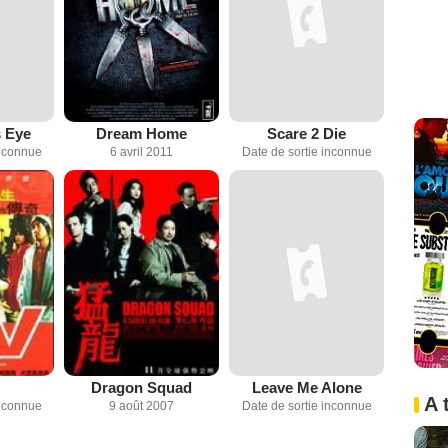
s Eye
Dream Home
Scare 2 Die
inconnue
6 avril 2011
Date de sortie inconnue
Dragon Squad
Leave Me Alone
A 
inconnue
9 août 2007
Date de sortie inconnue