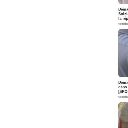
Demai
Soizi
la ré
vendr
Demai
dans 
[SPO
vendr