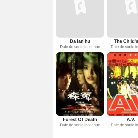
Da lan hu
The Child'
Date de sortie inconnue
Date de sortie 
Forest Of Death
A.V.
Date de sortie inconnue
Date de sortie 