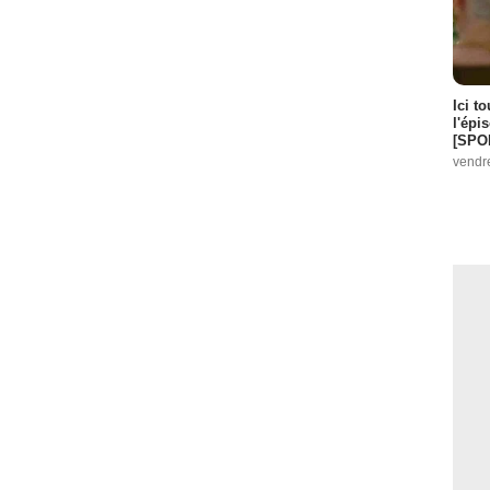
Ici t
l'épi
[SPO
vendr