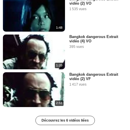
vidéo (2) VO
1 535 vues
1:48
Bangkok dangerous Extrait
vidéo (4) VO
395 vues
1:20
Bangkok dangerous Extrait
vidéo (2) VF
1 417 vues
2:51
Découvrez les 6 vidéos liées