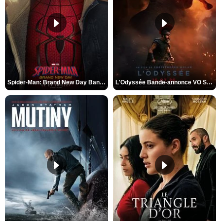
Spider-Man: Brand New Day Bande-annonce VO STFR
L'Odyssée Bande-annonce VO STFR