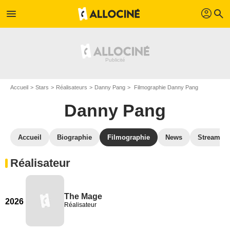
profil
menu
search
Accueil
Stars
Réalisateurs
Danny Pang
Filmographie Danny Pang
Danny Pang
Accueil
Biographie
Filmographie
News
Streamin
Réalisateur
The Mage
2026
Réalisateur